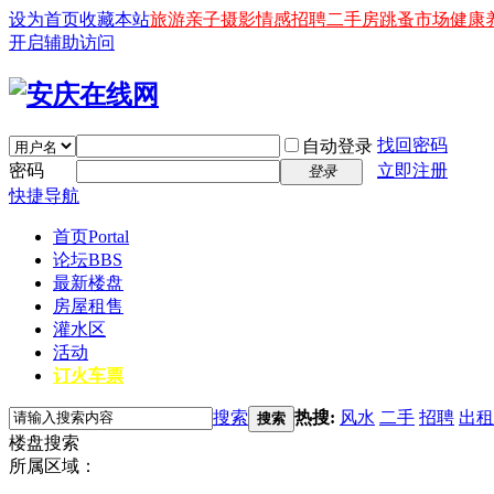
设为首页
收藏本站
旅游
亲子
摄影
情感
招聘
二手房
跳蚤市场
健康
开启辅助访问
找回密码
自动登录
密码
立即注册
登录
快捷导航
首页
Portal
论坛
BBS
最新楼盘
房屋租售
灌水区
活动
订火车票
搜索
热搜:
风水
二手
招聘
出租
搜索
楼盘搜索
所属区域：