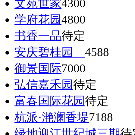
文苑世家
4300
学府花园
4800
书香一品
待定
安庆碧桂园
4588
御景国际
7000
弘信嘉禾园
待定
富春国际花园
待定
杭派·滟澜香堤
7188
绿地迎江世纪城三期
待