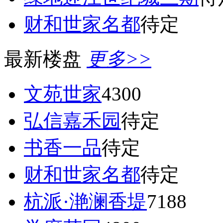
财和世家名都
待定
最新楼盘
更多>>
文苑世家
4300
弘信嘉禾园
待定
书香一品
待定
财和世家名都
待定
杭派·滟澜香堤
7188