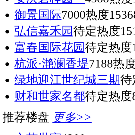
御景国际
7000
热度1536
弘信嘉禾园
待定
热度15
富春国际花园
待定
热度1
杭派·滟澜香堤
7188
热度
绿地迎江世纪城三期
待
财和世家名都
待定
热度8
推荐楼盘
更多>>