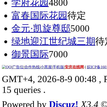
学府花园
4800
富春国际花园
待定
金元·凯旋尊邸
5000
绿地迎江世纪城三期
待
御景国际
7000
|
广告位
|
合作热线
|
小黑屋
|
手机版
|
安庆在线网
(
皖ICP备160
GMT+4, 2026-8-9 00:48
, 
15 queries .
Powered by
Discuz!
X3.4
©