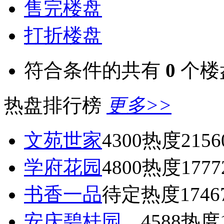
售完楼盘
打折楼盘
符合条件的共有
0
个楼
热盘排行榜
更多>>
文苑世家
4300
热度2156
学府花园
4800
热度1777
书香一品
待定
热度1746
安庆碧桂园
4588
热度1