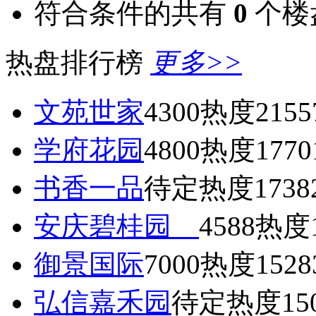
符合条件的共有
0
个楼
热盘排行榜
更多>>
文苑世家
4300
热度2155
学府花园
4800
热度1770
书香一品
待定
热度1738
安庆碧桂园
4588
热度1
御景国际
7000
热度1528
弘信嘉禾园
待定
热度15