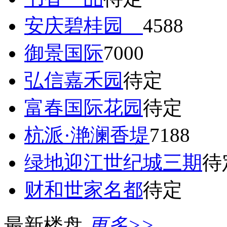
安庆碧桂园
4588
御景国际
7000
弘信嘉禾园
待定
富春国际花园
待定
杭派·滟澜香堤
7188
绿地迎江世纪城三期
待
财和世家名都
待定
最新楼盘
更多>>