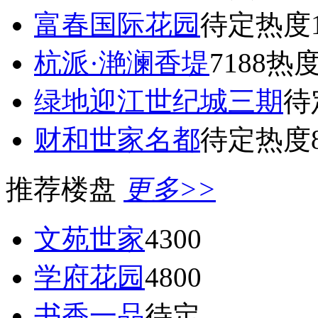
富春国际花园
待定
热度1
杭派·滟澜香堤
7188
热度
绿地迎江世纪城三期
待
财和世家名都
待定
热度8
推荐楼盘
更多>>
文苑世家
4300
学府花园
4800
书香一品
待定