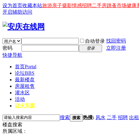
设为首页
收藏本站
旅游
亲子
摄影
情感
招聘
二手房
跳蚤市场
健康
开启辅助访问
找回密码
自动登录
密码
立即注册
登录
快捷导航
首页
Portal
论坛
BBS
最新楼盘
房屋租售
灌水区
活动
订火车票
搜索
热搜:
风水
二手
招聘
出租
搜索
楼盘搜索
所属区域：