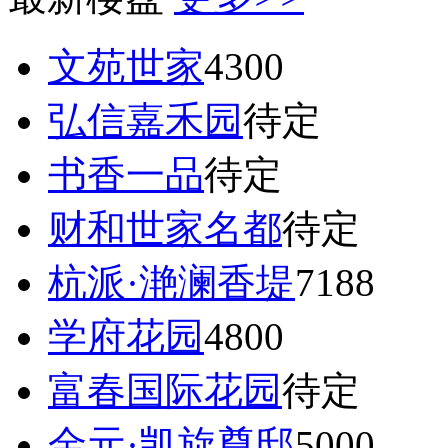
文苑世家
4300
弘信嘉禾园
待定
书香一品
待定
财和世家名都
待定
杭派·滟澜香堤
7188
学府花园
4800
富春国际花园
待定
金元·凯旋尊邸
5000