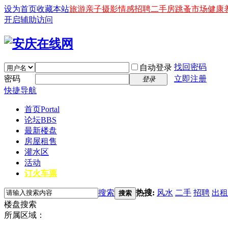
设为首页
收藏本站
旅游
亲子
摄影
情感
招聘
二手房
跳蚤市场
健康
开启辅助访问
找回密码
自动登录
密码
立即注册
登录
快捷导航
首页
Portal
论坛
BBS
最新楼盘
房屋租售
灌水区
活动
订火车票
搜索
热搜:
风水
二手
招聘
出租
搜索
楼盘搜索
所属区域：