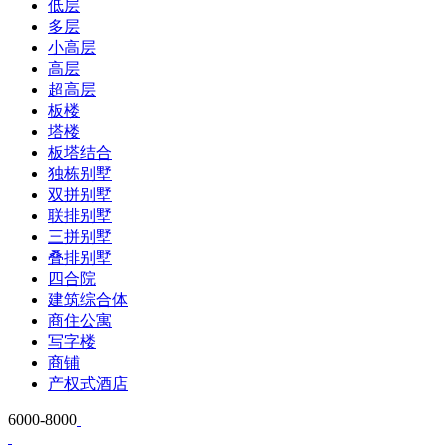
低层
多层
小高层
高层
超高层
板楼
塔楼
板塔结合
独栋别墅
双拼别墅
联排别墅
三拼别墅
叠排别墅
四合院
建筑综合体
商住公寓
写字楼
商铺
产权式酒店
6000-8000