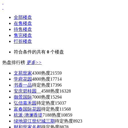
全部楼盘
在售楼盘
待售楼盘
售完楼盘
打折楼盘
符合条件的共有
0
个楼盘
热盘排行榜
更多>>
文苑世家
4300
热度21559
学府花园
4800
热度17714
书香一品
待定
热度17396
安庆碧桂园
4588
热度16328
御景国际
7000
热度15294
弘信嘉禾园
待定
热度15037
富春国际花园
待定
热度11568
杭派·滟澜香堤
7188
热度10859
绿地迎江世纪城三期
待定
热度8923
财和世家名都
待定
热度8878