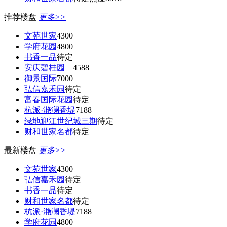
推荐楼盘
更多>>
文苑世家
4300
学府花园
4800
书香一品
待定
安庆碧桂园
4588
御景国际
7000
弘信嘉禾园
待定
富春国际花园
待定
杭派·滟澜香堤
7188
绿地迎江世纪城三期
待定
财和世家名都
待定
最新楼盘
更多>>
文苑世家
4300
弘信嘉禾园
待定
书香一品
待定
财和世家名都
待定
杭派·滟澜香堤
7188
学府花园
4800