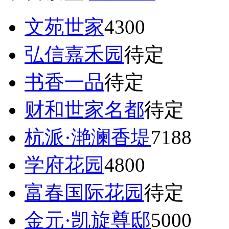
文苑世家
4300
弘信嘉禾园
待定
书香一品
待定
财和世家名都
待定
杭派·滟澜香堤
7188
学府花园
4800
富春国际花园
待定
金元·凯旋尊邸
5000