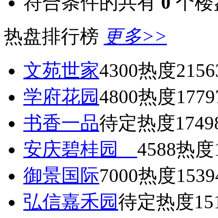
符合条件的共有
0
个楼
热盘排行榜
更多>>
文苑世家
4300
热度2156
学府花园
4800
热度1779
书香一品
待定
热度1749
安庆碧桂园
4588
热度1
御景国际
7000
热度1539
弘信嘉禾园
待定
热度15