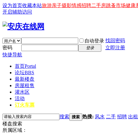
设为首页
收藏本站
旅游
亲子
摄影
情感
招聘
二手房
跳蚤市场
健康
开启辅助访问
找回密码
自动登录
密码
立即注册
登录
快捷导航
首页
Portal
论坛
BBS
最新楼盘
房屋租售
灌水区
活动
订火车票
搜索
热搜:
风水
二手
招聘
出租
搜索
楼盘搜索
所属区域：