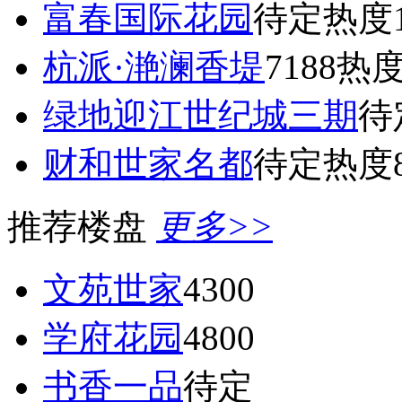
富春国际花园
待定
热度1
杭派·滟澜香堤
7188
热度
绿地迎江世纪城三期
待
财和世家名都
待定
热度8
推荐楼盘
更多>>
文苑世家
4300
学府花园
4800
书香一品
待定