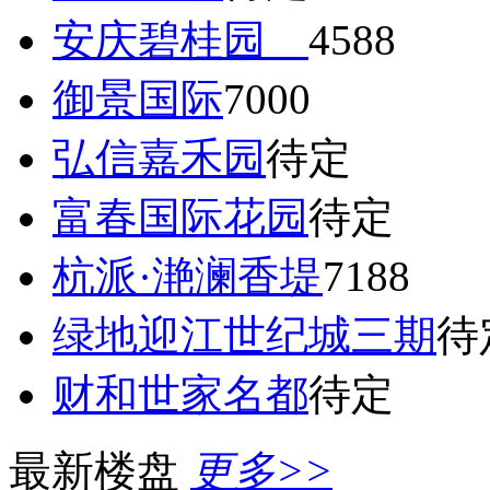
安庆碧桂园
4588
御景国际
7000
弘信嘉禾园
待定
富春国际花园
待定
杭派·滟澜香堤
7188
绿地迎江世纪城三期
待
财和世家名都
待定
最新楼盘
更多>>