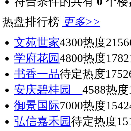
符合条件的共有
0
个楼
热盘排行榜
更多>>
文苑世家
4300
热度2156
学府花园
4800
热度1782
书香一品
待定
热度1752
安庆碧桂园
4588
热度1
御景国际
7000
热度1542
弘信嘉禾园
待定
热度15