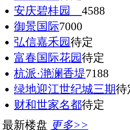
安庆碧桂园
4588
御景国际
7000
弘信嘉禾园
待定
富春国际花园
待定
杭派·滟澜香堤
7188
绿地迎江世纪城三期
待
财和世家名都
待定
最新楼盘
更多>>