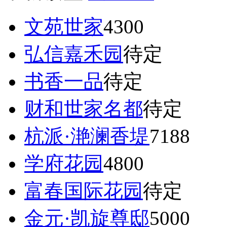
文苑世家
4300
弘信嘉禾园
待定
书香一品
待定
财和世家名都
待定
杭派·滟澜香堤
7188
学府花园
4800
富春国际花园
待定
金元·凯旋尊邸
5000