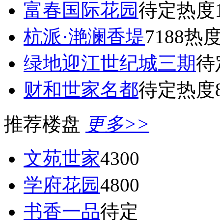
富春国际花园
待定
热度1
杭派·滟澜香堤
7188
热度
绿地迎江世纪城三期
待
财和世家名都
待定
热度8
推荐楼盘
更多>>
文苑世家
4300
学府花园
4800
书香一品
待定