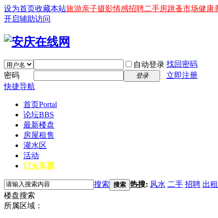
设为首页
收藏本站
旅游
亲子
摄影
情感
招聘
二手房
跳蚤市场
健康
开启辅助访问
找回密码
自动登录
密码
立即注册
登录
快捷导航
首页
Portal
论坛
BBS
最新楼盘
房屋租售
灌水区
活动
订火车票
搜索
热搜:
风水
二手
招聘
出租
搜索
楼盘搜索
所属区域：