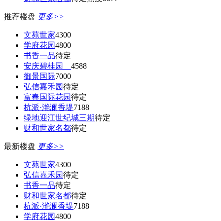
推荐楼盘
更多>>
文苑世家
4300
学府花园
4800
书香一品
待定
安庆碧桂园
4588
御景国际
7000
弘信嘉禾园
待定
富春国际花园
待定
杭派·滟澜香堤
7188
绿地迎江世纪城三期
待定
财和世家名都
待定
最新楼盘
更多>>
文苑世家
4300
弘信嘉禾园
待定
书香一品
待定
财和世家名都
待定
杭派·滟澜香堤
7188
学府花园
4800