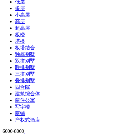
低层
多层
小高层
高层
超高层
板楼
塔楼
板塔结合
独栋别墅
双拼别墅
联排别墅
三拼别墅
叠排别墅
四合院
建筑综合体
商住公寓
写字楼
商铺
产权式酒店
6000-8000