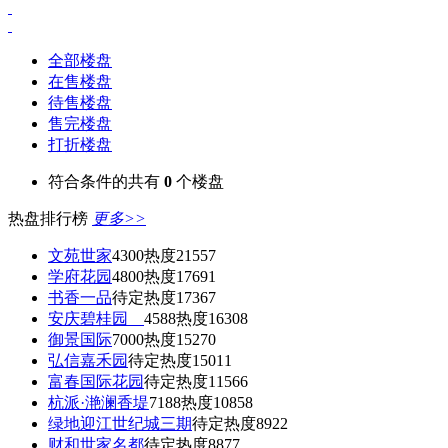
全部楼盘
在售楼盘
待售楼盘
售完楼盘
打折楼盘
符合条件的共有
0
个楼盘
热盘排行榜
更多>>
文苑世家
4300
热度21557
学府花园
4800
热度17691
书香一品
待定
热度17367
安庆碧桂园
4588
热度16308
御景国际
7000
热度15270
弘信嘉禾园
待定
热度15011
富春国际花园
待定
热度11566
杭派·滟澜香堤
7188
热度10858
绿地迎江世纪城三期
待定
热度8922
财和世家名都
待定
热度8877