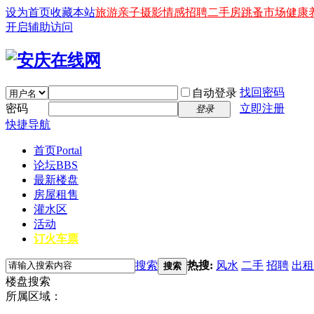
设为首页
收藏本站
旅游
亲子
摄影
情感
招聘
二手房
跳蚤市场
健康
开启辅助访问
找回密码
自动登录
密码
立即注册
登录
快捷导航
首页
Portal
论坛
BBS
最新楼盘
房屋租售
灌水区
活动
订火车票
搜索
热搜:
风水
二手
招聘
出租
搜索
楼盘搜索
所属区域：