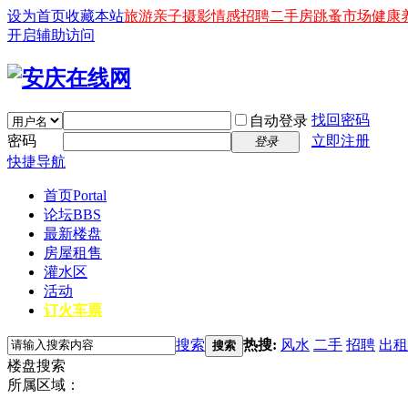
设为首页
收藏本站
旅游
亲子
摄影
情感
招聘
二手房
跳蚤市场
健康
开启辅助访问
找回密码
自动登录
密码
立即注册
登录
快捷导航
首页
Portal
论坛
BBS
最新楼盘
房屋租售
灌水区
活动
订火车票
搜索
热搜:
风水
二手
招聘
出租
搜索
楼盘搜索
所属区域：