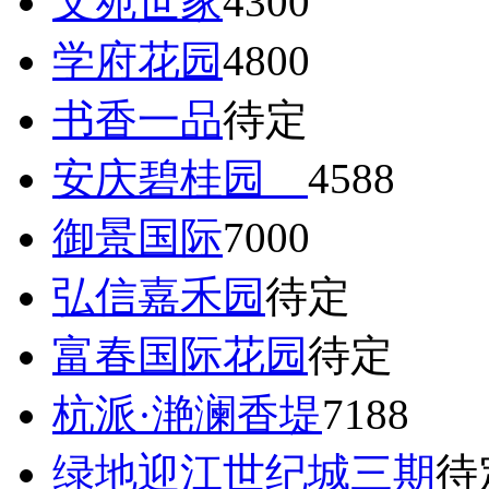
文苑世家
4300
学府花园
4800
书香一品
待定
安庆碧桂园
4588
御景国际
7000
弘信嘉禾园
待定
富春国际花园
待定
杭派·滟澜香堤
7188
绿地迎江世纪城三期
待