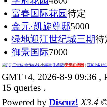
学府花园
4800
富春国际花园
待定
金元·凯旋尊邸
5000
绿地迎江世纪城三期
待
御景国际
7000
|
广告位
|
合作热线
|
小黑屋
|
手机版
|
安庆在线网
(
皖ICP备160
GMT+4, 2026-8-9 09:36
, 
15 queries .
Powered by
Discuz!
X3.4
©