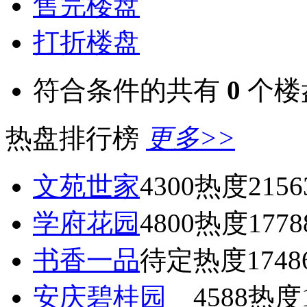
售完楼盘
打折楼盘
符合条件的共有
0
个楼
热盘排行榜
更多>>
文苑世家
4300
热度2156
学府花园
4800
热度1778
书香一品
待定
热度1748
安庆碧桂园
4588
热度1