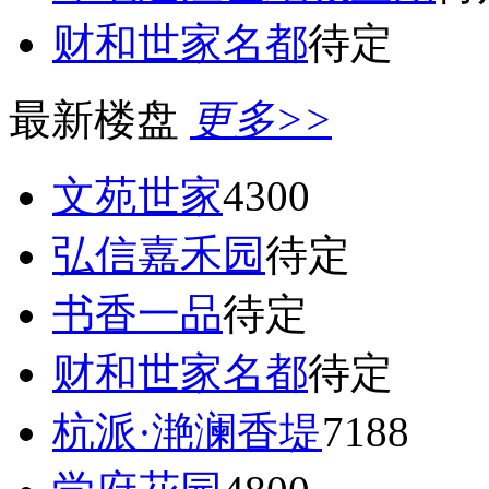
财和世家名都
待定
最新楼盘
更多>>
文苑世家
4300
弘信嘉禾园
待定
书香一品
待定
财和世家名都
待定
杭派·滟澜香堤
7188