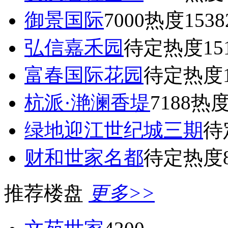
御景国际
7000
热度1538
弘信嘉禾园
待定
热度15
富春国际花园
待定
热度1
杭派·滟澜香堤
7188
热度
绿地迎江世纪城三期
待
财和世家名都
待定
热度8
推荐楼盘
更多>>