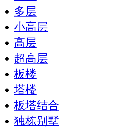
多层
小高层
高层
超高层
板楼
塔楼
板塔结合
独栋别墅