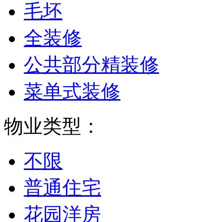
毛坯
全装修
公共部分精装修
菜单式装修
物业类型：
不限
普通住宅
花园洋房