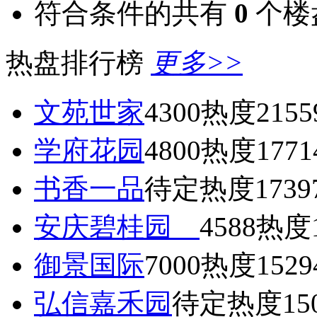
符合条件的共有
0
个楼
热盘排行榜
更多>>
文苑世家
4300
热度2155
学府花园
4800
热度1771
书香一品
待定
热度1739
安庆碧桂园
4588
热度1
御景国际
7000
热度1529
弘信嘉禾园
待定
热度15