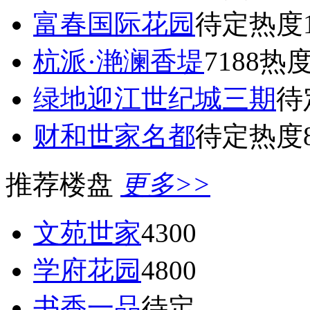
富春国际花园
待定
热度1
杭派·滟澜香堤
7188
热度
绿地迎江世纪城三期
待
财和世家名都
待定
热度8
推荐楼盘
更多>>
文苑世家
4300
学府花园
4800
书香一品
待定