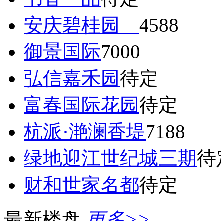
安庆碧桂园
4588
御景国际
7000
弘信嘉禾园
待定
富春国际花园
待定
杭派·滟澜香堤
7188
绿地迎江世纪城三期
待
财和世家名都
待定
最新楼盘
更多>>