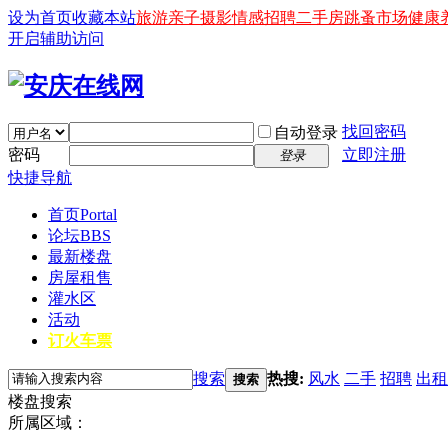
设为首页
收藏本站
旅游
亲子
摄影
情感
招聘
二手房
跳蚤市场
健康
开启辅助访问
找回密码
自动登录
密码
立即注册
登录
快捷导航
首页
Portal
论坛
BBS
最新楼盘
房屋租售
灌水区
活动
订火车票
搜索
热搜:
风水
二手
招聘
出租
搜索
楼盘搜索
所属区域：