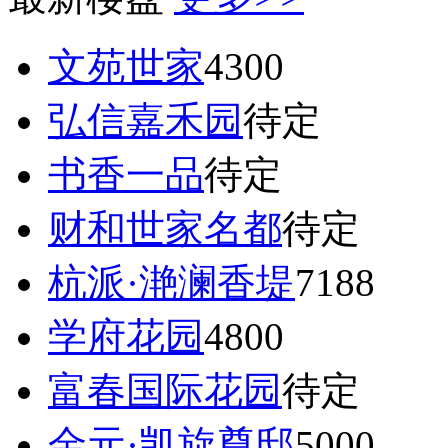
文苑世家
4300
弘信嘉禾园
待定
书香一品
待定
财和世家名都
待定
杭派·滟澜香堤
7188
学府花园
4800
富春国际花园
待定
金元·凯旋尊邸
5000