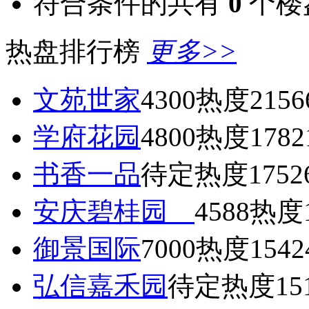
符合条件的共有
0
个楼
热盘排行榜
更多>>
文苑世家
4300
热度2156
学府花园
4800
热度1782
书香一品
待定
热度1752
安庆碧桂园
4588
热度1
御景国际
7000
热度1542
弘信嘉禾园
待定
热度15