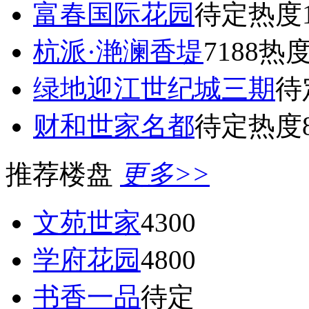
富春国际花园
待定
热度1
杭派·滟澜香堤
7188
热度
绿地迎江世纪城三期
待
财和世家名都
待定
热度8
推荐楼盘
更多>>
文苑世家
4300
学府花园
4800
书香一品
待定