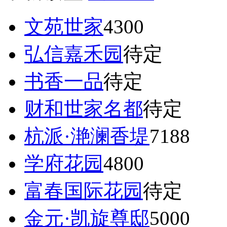
文苑世家
4300
弘信嘉禾园
待定
书香一品
待定
财和世家名都
待定
杭派·滟澜香堤
7188
学府花园
4800
富春国际花园
待定
金元·凯旋尊邸
5000