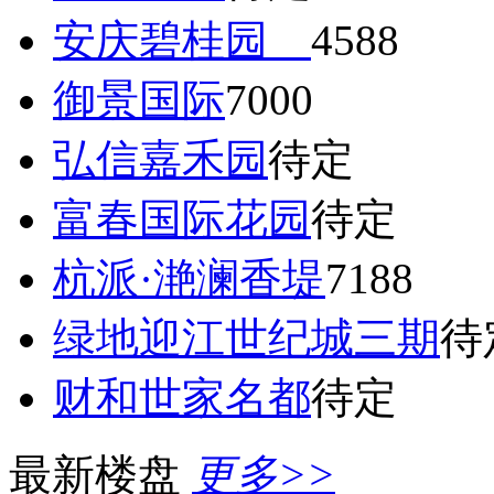
安庆碧桂园
4588
御景国际
7000
弘信嘉禾园
待定
富春国际花园
待定
杭派·滟澜香堤
7188
绿地迎江世纪城三期
待
财和世家名都
待定
最新楼盘
更多>>