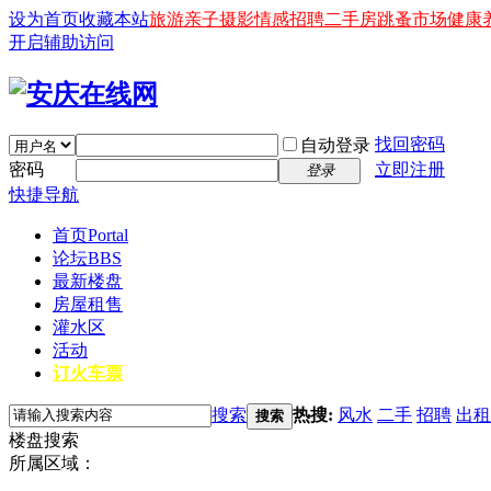
设为首页
收藏本站
旅游
亲子
摄影
情感
招聘
二手房
跳蚤市场
健康
开启辅助访问
找回密码
自动登录
密码
立即注册
登录
快捷导航
首页
Portal
论坛
BBS
最新楼盘
房屋租售
灌水区
活动
订火车票
搜索
热搜:
风水
二手
招聘
出租
搜索
楼盘搜索
所属区域：