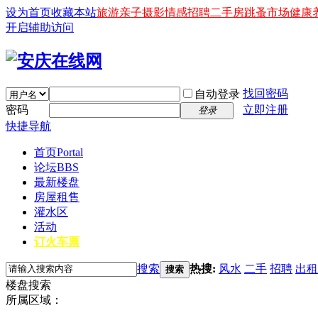
设为首页
收藏本站
旅游
亲子
摄影
情感
招聘
二手房
跳蚤市场
健康
开启辅助访问
找回密码
自动登录
密码
立即注册
登录
快捷导航
首页
Portal
论坛
BBS
最新楼盘
房屋租售
灌水区
活动
订火车票
搜索
热搜:
风水
二手
招聘
出租
搜索
楼盘搜索
所属区域：