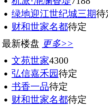
杭派·滟澜香堤
7188
绿地迎江世纪城三期
待
财和世家名都
待定
最新楼盘
更多>>
文苑世家
4300
弘信嘉禾园
待定
书香一品
待定
财和世家名都
待定