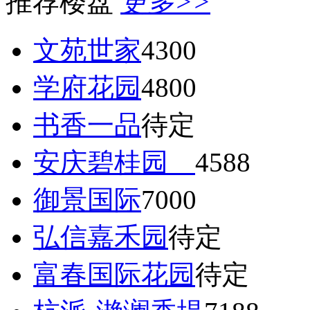
推荐楼盘
更多>>
文苑世家
4300
学府花园
4800
书香一品
待定
安庆碧桂园
4588
御景国际
7000
弘信嘉禾园
待定
富春国际花园
待定