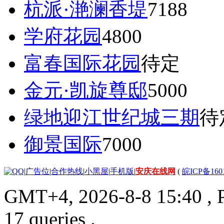
杭派·滟澜香堤
7188
学府花园
4800
富春国际花园
待定
金元·凯旋尊邸
5000
绿地迎江世纪城三期
待
御景国际
7000
|
广告位
|
合作热线
|
小黑屋
|
手机版
|
安庆在线网
(
皖ICP备160
GMT+4, 2026-8-8 15:40
, 
17 queries .