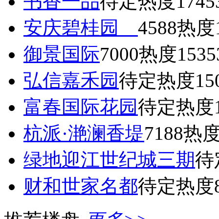
书香一品
待定
热度1745
安庆碧桂园
4588
热度1
御景国际
7000
热度1535
弘信嘉禾园
待定
热度15
富春国际花园
待定
热度1
杭派·滟澜香堤
7188
热度
绿地迎江世纪城三期
待
财和世家名都
待定
热度8