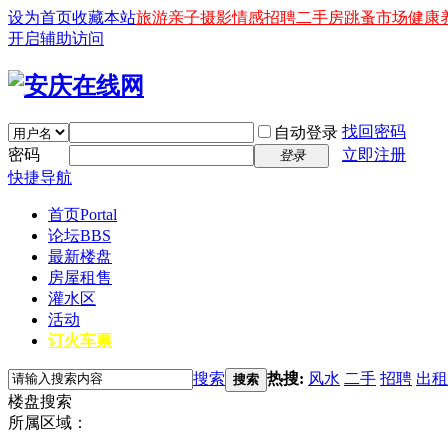
设为首页
收藏本站
旅游
亲子
摄影
情感
招聘
二手房
跳蚤市场
健康
开启辅助访问
找回密码
自动登录
密码
立即注册
登录
快捷导航
首页
Portal
论坛
BBS
最新楼盘
房屋租售
灌水区
活动
订火车票
搜索
热搜:
风水
二手
招聘
出租
搜索
楼盘搜索
所属区域：