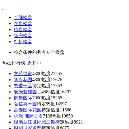
全部楼盘
在售楼盘
待售楼盘
售完楼盘
打折楼盘
符合条件的共有
0
个楼盘
热盘排行榜
更多>>
文苑世家
4300
热度21555
学府花园
4800
热度17676
书香一品
待定
热度17353
安庆碧桂园
4588
热度16292
御景国际
7000
热度15255
弘信嘉禾园
待定
热度14997
富春国际花园
待定
热度11566
杭派·滟澜香堤
7188
热度10858
绿地迎江世纪城三期
待定
热度8921
财和世家名都
待定
热度8875