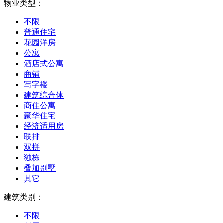
物业类型：
不限
普通住宅
花园洋房
公寓
酒店式公寓
商铺
写字楼
建筑综合体
商住公寓
豪华住宅
经济适用房
联排
双拼
独栋
叠加别墅
其它
建筑类别：
不限