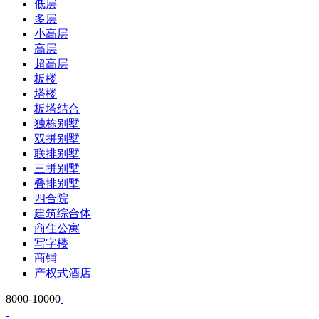
低层
多层
小高层
高层
超高层
板楼
塔楼
板塔结合
独栋别墅
双拼别墅
联排别墅
三拼别墅
叠排别墅
四合院
建筑综合体
商住公寓
写字楼
商铺
产权式酒店
8000-10000