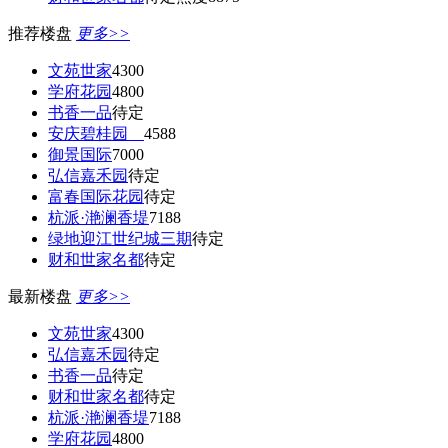
推荐楼盘
更多>>
文苑世家
4300
学府花园
4800
书香一品
待定
安庆碧桂园
4588
御景国际
7000
弘信嘉禾园
待定
富春国际花园
待定
杭派·滟澜香堤
7188
绿地迎江世纪城三期
待定
财和世家名都
待定
最新楼盘
更多>>
文苑世家
4300
弘信嘉禾园
待定
书香一品
待定
财和世家名都
待定
杭派·滟澜香堤
7188
学府花园
4800