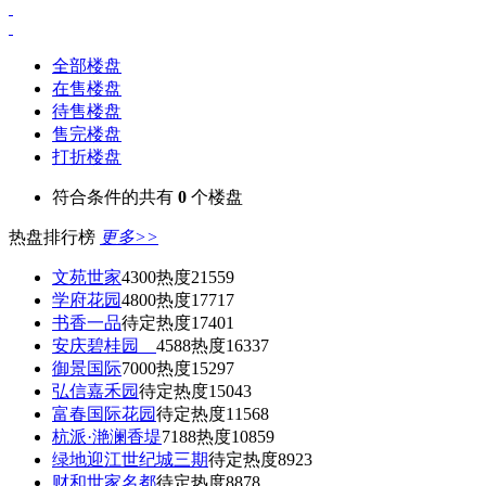
全部楼盘
在售楼盘
待售楼盘
售完楼盘
打折楼盘
符合条件的共有
0
个楼盘
热盘排行榜
更多>>
文苑世家
4300
热度21559
学府花园
4800
热度17717
书香一品
待定
热度17401
安庆碧桂园
4588
热度16337
御景国际
7000
热度15297
弘信嘉禾园
待定
热度15043
富春国际花园
待定
热度11568
杭派·滟澜香堤
7188
热度10859
绿地迎江世纪城三期
待定
热度8923
财和世家名都
待定
热度8878