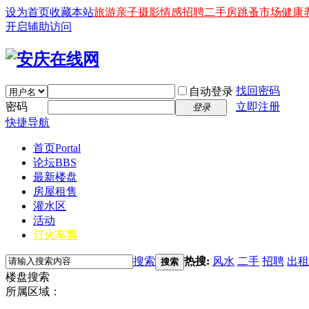
设为首页
收藏本站
旅游
亲子
摄影
情感
招聘
二手房
跳蚤市场
健康
开启辅助访问
找回密码
自动登录
密码
立即注册
登录
快捷导航
首页
Portal
论坛
BBS
最新楼盘
房屋租售
灌水区
活动
订火车票
搜索
热搜:
风水
二手
招聘
出租
搜索
楼盘搜索
所属区域：