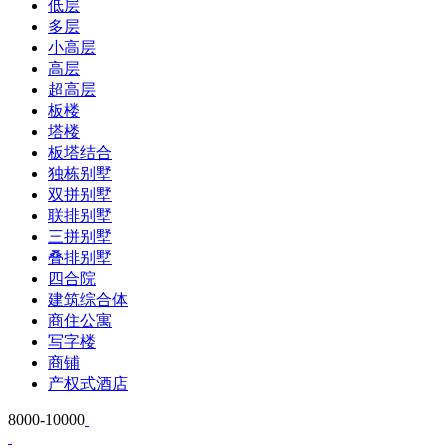
低层
多层
小高层
高层
超高层
板楼
塔楼
板塔结合
独栋别墅
双拼别墅
联排别墅
三拼别墅
叠排别墅
四合院
建筑综合体
商住公寓
写字楼
商铺
产权式酒店
8000-10000