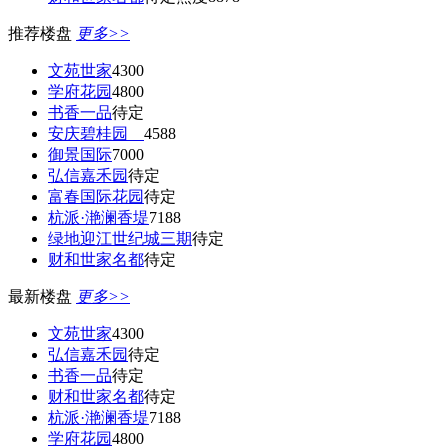
推荐楼盘
更多>>
文苑世家
4300
学府花园
4800
书香一品
待定
安庆碧桂园
4588
御景国际
7000
弘信嘉禾园
待定
富春国际花园
待定
杭派·滟澜香堤
7188
绿地迎江世纪城三期
待定
财和世家名都
待定
最新楼盘
更多>>
文苑世家
4300
弘信嘉禾园
待定
书香一品
待定
财和世家名都
待定
杭派·滟澜香堤
7188
学府花园
4800