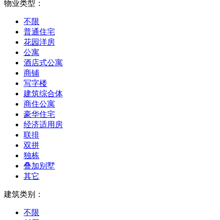
物业类型：
不限
普通住宅
花园洋房
公寓
酒店式公寓
商铺
写字楼
建筑综合体
商住公寓
豪华住宅
经济适用房
联排
双拼
独栋
叠加别墅
其它
建筑类别：
不限