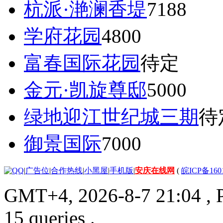
杭派·滟澜香堤
7188
学府花园
4800
富春国际花园
待定
金元·凯旋尊邸
5000
绿地迎江世纪城三期
待
御景国际
7000
|
广告位
|
合作热线
|
小黑屋
|
手机版
|
安庆在线网
(
皖ICP备160
GMT+4, 2026-8-7 21:04
, 
15 queries .