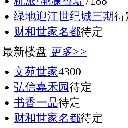
杭派·滟澜香堤
7188
绿地迎江世纪城三期
待
财和世家名都
待定
最新楼盘
更多>>
文苑世家
4300
弘信嘉禾园
待定
书香一品
待定
财和世家名都
待定