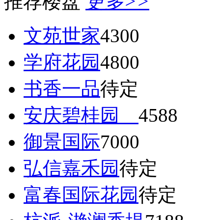
推荐楼盘
更多>>
文苑世家
4300
学府花园
4800
书香一品
待定
安庆碧桂园
4588
御景国际
7000
弘信嘉禾园
待定
富春国际花园
待定