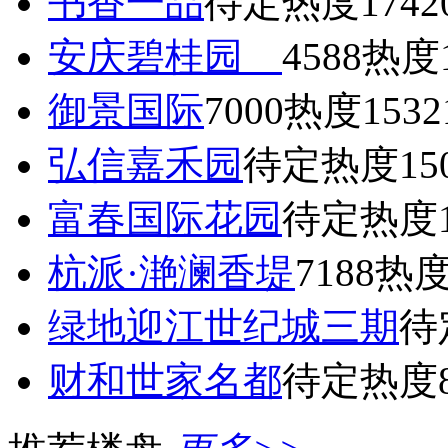
书香一品
待定
热度1742
安庆碧桂园
4588
热度1
御景国际
7000
热度1532
弘信嘉禾园
待定
热度15
富春国际花园
待定
热度1
杭派·滟澜香堤
7188
热度
绿地迎江世纪城三期
待
财和世家名都
待定
热度8