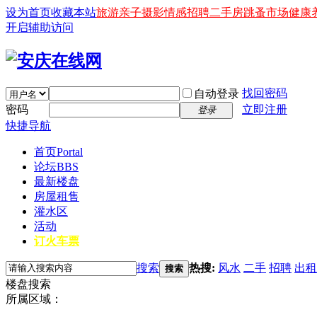
设为首页
收藏本站
旅游
亲子
摄影
情感
招聘
二手房
跳蚤市场
健康
开启辅助访问
找回密码
自动登录
密码
立即注册
登录
快捷导航
首页
Portal
论坛
BBS
最新楼盘
房屋租售
灌水区
活动
订火车票
搜索
热搜:
风水
二手
招聘
出租
搜索
楼盘搜索
所属区域：