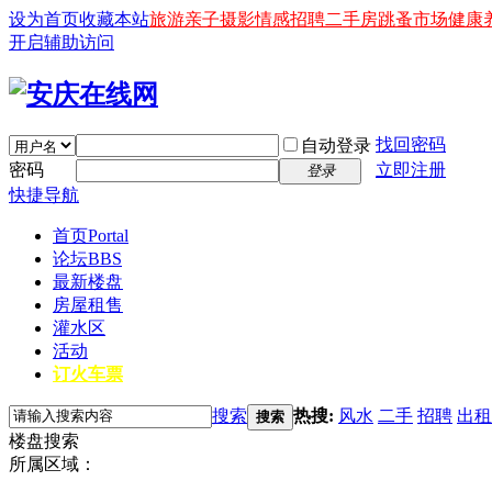
设为首页
收藏本站
旅游
亲子
摄影
情感
招聘
二手房
跳蚤市场
健康
开启辅助访问
找回密码
自动登录
密码
立即注册
登录
快捷导航
首页
Portal
论坛
BBS
最新楼盘
房屋租售
灌水区
活动
订火车票
搜索
热搜:
风水
二手
招聘
出租
搜索
楼盘搜索
所属区域：