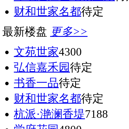
财和世家名都
待定
最新楼盘
更多>>
文苑世家
4300
弘信嘉禾园
待定
书香一品
待定
财和世家名都
待定
杭派·滟澜香堤
7188