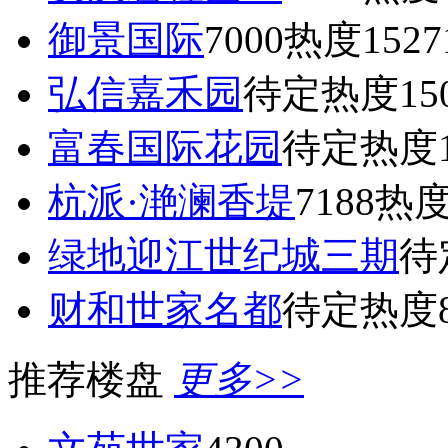
御景国际
7000
热度1527
弘信嘉禾园
待定
热度15
富春国际花园
待定
热度1
杭派·滟澜香堤
7188
热度
绿地迎江世纪城三期
待
财和世家名都
待定
热度8
推荐楼盘
更多>>