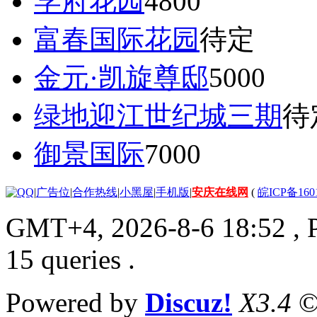
学府花园
4800
富春国际花园
待定
金元·凯旋尊邸
5000
绿地迎江世纪城三期
待
御景国际
7000
|
广告位
|
合作热线
|
小黑屋
|
手机版
|
安庆在线网
(
皖ICP备160
GMT+4, 2026-8-6 18:52
, 
15 queries .
Powered by
Discuz!
X3.4
©