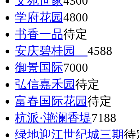
文苑世家
4300
学府花园
4800
书香一品
待定
安庆碧桂园
4588
御景国际
7000
弘信嘉禾园
待定
富春国际花园
待定
杭派·滟澜香堤
7188
绿地迎江世纪城三期
待