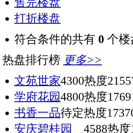
售完楼盘
打折楼盘
符合条件的共有
0
个楼
热盘排行榜
更多>>
文苑世家
4300
热度2155
学府花园
4800
热度1769
书香一品
待定
热度1737
安庆碧桂园
4588
热度1