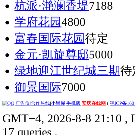
杭派·滟澜香堤
7188
学府花园
4800
富春国际花园
待定
金元·凯旋尊邸
5000
绿地迎江世纪城三期
待
御景国际
7000
|
广告位
|
合作热线
|
小黑屋
|
手机版
|
安庆在线网
(
皖ICP备160
GMT+4, 2026-8-8 21:10
, 
17 queries .