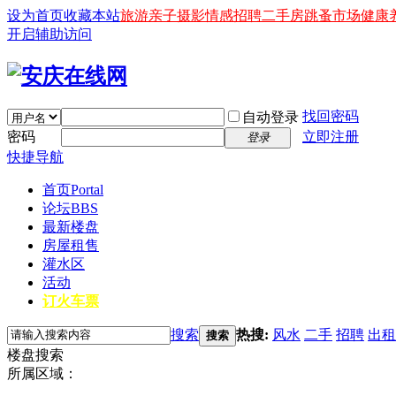
设为首页
收藏本站
旅游
亲子
摄影
情感
招聘
二手房
跳蚤市场
健康
开启辅助访问
找回密码
自动登录
密码
立即注册
登录
快捷导航
首页
Portal
论坛
BBS
最新楼盘
房屋租售
灌水区
活动
订火车票
搜索
热搜:
风水
二手
招聘
出租
搜索
楼盘搜索
所属区域：