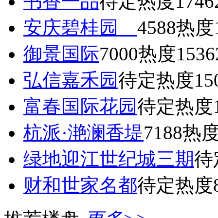
书香一品
待定
热度1746
安庆碧桂园
4588
热度1
御景国际
7000
热度1536
弘信嘉禾园
待定
热度15
富春国际花园
待定
热度1
杭派·滟澜香堤
7188
热度
绿地迎江世纪城三期
待
财和世家名都
待定
热度8