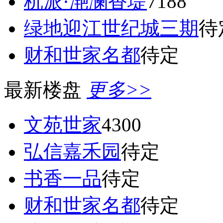
杭派·滟澜香堤
7188
绿地迎江世纪城三期
待
财和世家名都
待定
最新楼盘
更多>>
文苑世家
4300
弘信嘉禾园
待定
书香一品
待定
财和世家名都
待定