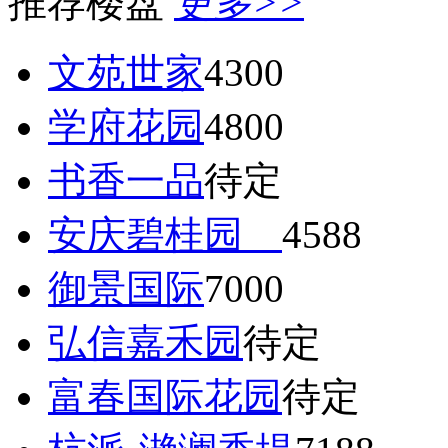
推荐楼盘
更多>>
文苑世家
4300
学府花园
4800
书香一品
待定
安庆碧桂园
4588
御景国际
7000
弘信嘉禾园
待定
富春国际花园
待定