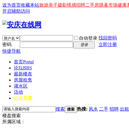
设为首页
收藏本站
旅游
亲子
摄影
情感
招聘
二手房
跳蚤市场
健康
开启辅助访问
找回密码
自动登录
密码
立即注册
登录
快捷导航
首页
Portal
论坛
BBS
最新楼盘
房屋租售
灌水区
活动
订火车票
搜索
热搜:
风水
二手
招聘
出租
搜索
楼盘搜索
所属区域：