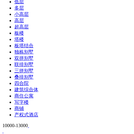
低层
多层
小高层
高层
超高层
板楼
塔楼
板塔结合
独栋别墅
双拼别墅
联排别墅
三拼别墅
叠排别墅
四合院
建筑综合体
商住公寓
写字楼
商铺
产权式酒店
10000-13000