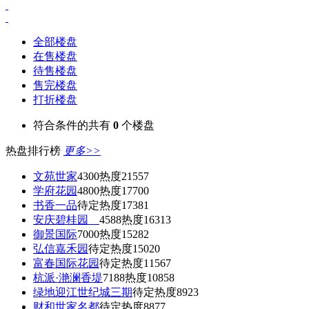
全部楼盘
在售楼盘
待售楼盘
售完楼盘
打折楼盘
符合条件的共有
0
个楼盘
热盘排行榜
更多>>
文苑世家
4300
热度21557
学府花园
4800
热度17700
书香一品
待定
热度17381
安庆碧桂园
4588
热度16313
御景国际
7000
热度15282
弘信嘉禾园
待定
热度15020
富春国际花园
待定
热度11567
杭派·滟澜香堤
7188
热度10858
绿地迎江世纪城三期
待定
热度8923
财和世家名都
待定
热度8877