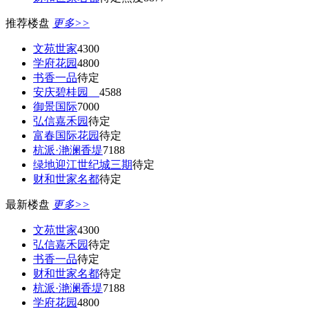
推荐楼盘
更多>>
文苑世家
4300
学府花园
4800
书香一品
待定
安庆碧桂园
4588
御景国际
7000
弘信嘉禾园
待定
富春国际花园
待定
杭派·滟澜香堤
7188
绿地迎江世纪城三期
待定
财和世家名都
待定
最新楼盘
更多>>
文苑世家
4300
弘信嘉禾园
待定
书香一品
待定
财和世家名都
待定
杭派·滟澜香堤
7188
学府花园
4800