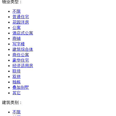
物业类型：
不限
普通住宅
花园洋房
公寓
酒店式公寓
商铺
写字楼
建筑综合体
商住公寓
豪华住宅
经济适用房
联排
双拼
独栋
叠加别墅
其它
建筑类别：
不限