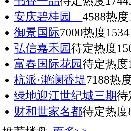
书香一品
待定
热度1744
安庆碧桂园
4588
热度1
御景国际
7000
热度1534
弘信嘉禾园
待定
热度15
富春国际花园
待定
热度1
杭派·滟澜香堤
7188
热度
绿地迎江世纪城三期
待
财和世家名都
待定
热度8