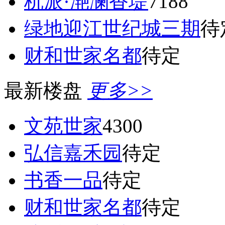
杭派·滟澜香堤
7188
绿地迎江世纪城三期
待
财和世家名都
待定
最新楼盘
更多>>
文苑世家
4300
弘信嘉禾园
待定
书香一品
待定
财和世家名都
待定