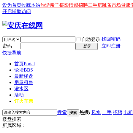
设为首页
收藏本站
旅游
亲子
摄影
情感
招聘
二手房
跳蚤市场
健康
开启辅助访问
找回密码
自动登录
密码
立即注册
登录
快捷导航
首页
Portal
论坛
BBS
最新楼盘
房屋租售
灌水区
活动
订火车票
搜索
热搜:
风水
二手
招聘
出租
搜索
楼盘搜索
所属区域：