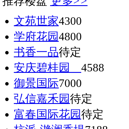
推荐楼盘
更多>>
文苑世家
4300
学府花园
4800
书香一品
待定
安庆碧桂园
4588
御景国际
7000
弘信嘉禾园
待定
富春国际花园
待定