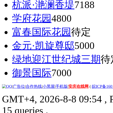
杭派·滟澜香堤
7188
学府花园
4800
富春国际花园
待定
金元·凯旋尊邸
5000
绿地迎江世纪城三期
待
御景国际
7000
|
广告位
|
合作热线
|
小黑屋
|
手机版
|
安庆在线网
(
皖ICP备160
GMT+4, 2026-8-8 09:54
, 
15 queries .