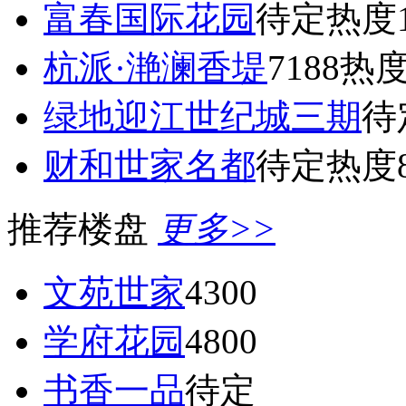
富春国际花园
待定
热度1
杭派·滟澜香堤
7188
热度
绿地迎江世纪城三期
待
财和世家名都
待定
热度8
推荐楼盘
更多>>
文苑世家
4300
学府花园
4800
书香一品
待定