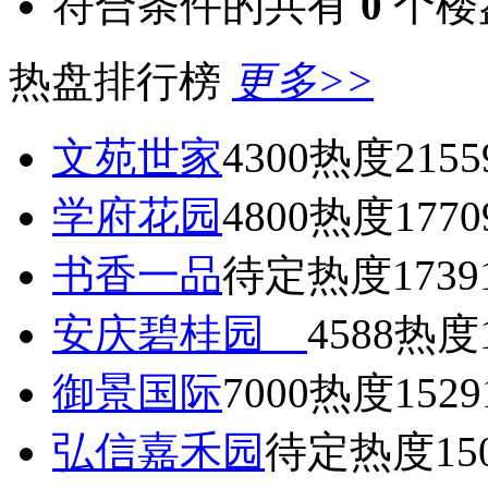
符合条件的共有
0
个楼
热盘排行榜
更多>>
文苑世家
4300
热度2155
学府花园
4800
热度1770
书香一品
待定
热度1739
安庆碧桂园
4588
热度1
御景国际
7000
热度1529
弘信嘉禾园
待定
热度15