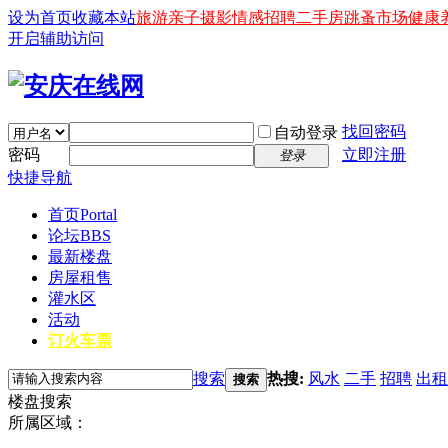
设为首页
收藏本站
旅游
亲子
摄影
情感
招聘
二手房
跳蚤市场
健康
开启辅助访问
找回密码
自动登录
密码
立即注册
登录
快捷导航
首页
Portal
论坛
BBS
最新楼盘
房屋租售
灌水区
活动
订火车票
搜索
热搜:
风水
二手
招聘
出租
搜索
楼盘搜索
所属区域：