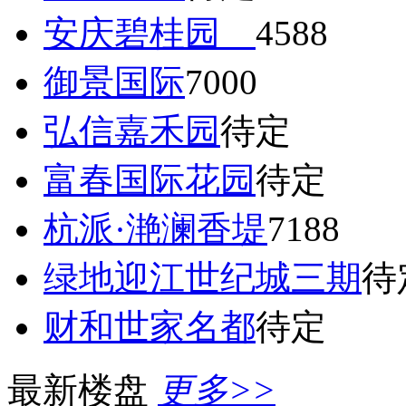
安庆碧桂园
4588
御景国际
7000
弘信嘉禾园
待定
富春国际花园
待定
杭派·滟澜香堤
7188
绿地迎江世纪城三期
待
财和世家名都
待定
最新楼盘
更多>>