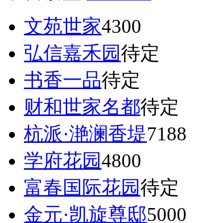
文苑世家
4300
弘信嘉禾园
待定
书香一品
待定
财和世家名都
待定
杭派·滟澜香堤
7188
学府花园
4800
富春国际花园
待定
金元·凯旋尊邸
5000