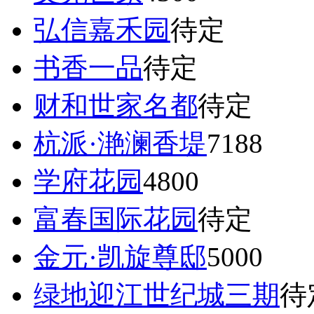
弘信嘉禾园
待定
书香一品
待定
财和世家名都
待定
杭派·滟澜香堤
7188
学府花园
4800
富春国际花园
待定
金元·凯旋尊邸
5000
绿地迎江世纪城三期
待