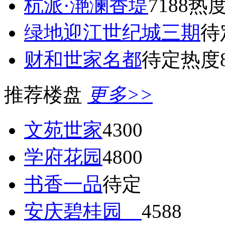
杭派·滟澜香堤
7188
热度
绿地迎江世纪城三期
待
财和世家名都
待定
热度8
推荐楼盘
更多>>
文苑世家
4300
学府花园
4800
书香一品
待定
安庆碧桂园
4588