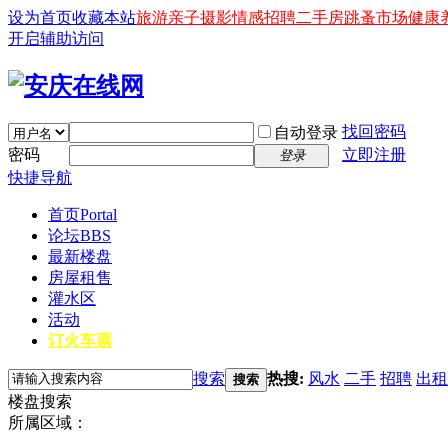
设为首页
收藏本站
旅游
亲子
摄影
情感
招聘
二手房
跳蚤市场
健康
开启辅助访问
找回密码
自动登录
密码
立即注册
登录
快捷导航
首页
Portal
论坛
BBS
最新楼盘
房屋租售
灌水区
活动
订火车票
搜索
热搜:
风水
二手
招聘
出租
搜索
楼盘搜索
所属区域：