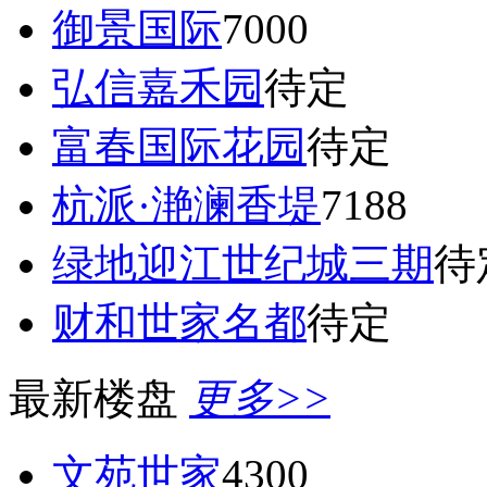
御景国际
7000
弘信嘉禾园
待定
富春国际花园
待定
杭派·滟澜香堤
7188
绿地迎江世纪城三期
待
财和世家名都
待定
最新楼盘
更多>>
文苑世家
4300