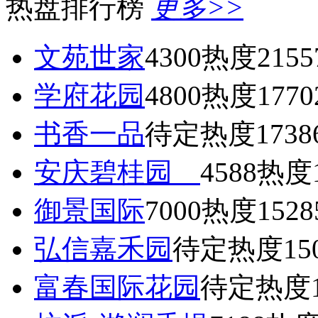
热盘排行榜
更多>>
文苑世家
4300
热度2155
学府花园
4800
热度1770
书香一品
待定
热度1738
安庆碧桂园
4588
热度1
御景国际
7000
热度1528
弘信嘉禾园
待定
热度15
富春国际花园
待定
热度1