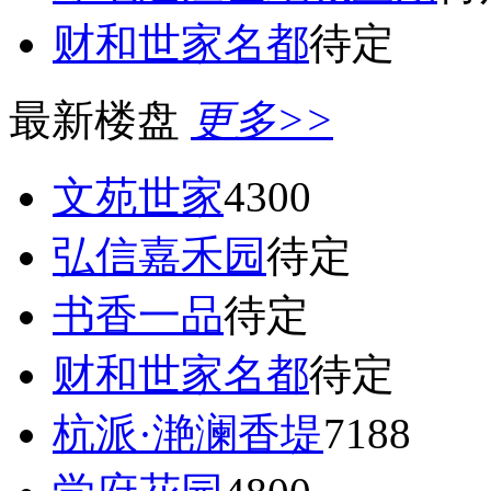
财和世家名都
待定
最新楼盘
更多>>
文苑世家
4300
弘信嘉禾园
待定
书香一品
待定
财和世家名都
待定
杭派·滟澜香堤
7188