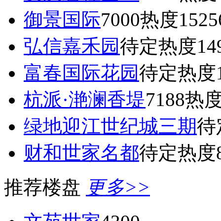
御景国际
7000
热度1525
弘信嘉禾园
待定
热度14
富春国际花园
待定
热度1
杭派·滟澜香堤
7188
热度
绿地迎江世纪城三期
待
财和世家名都
待定
热度8
推荐楼盘
更多>>