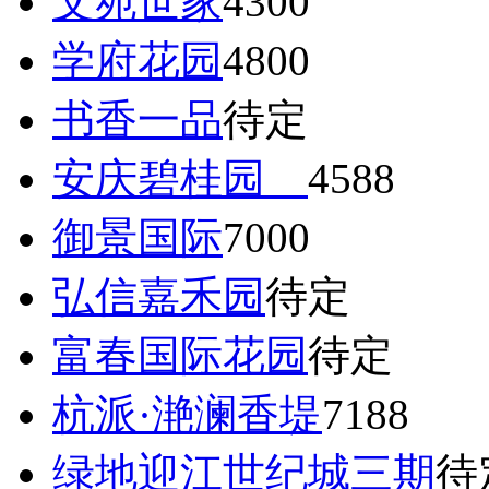
文苑世家
4300
学府花园
4800
书香一品
待定
安庆碧桂园
4588
御景国际
7000
弘信嘉禾园
待定
富春国际花园
待定
杭派·滟澜香堤
7188
绿地迎江世纪城三期
待