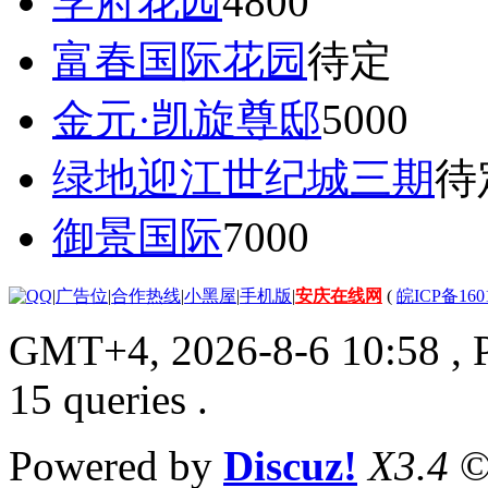
学府花园
4800
富春国际花园
待定
金元·凯旋尊邸
5000
绿地迎江世纪城三期
待
御景国际
7000
|
广告位
|
合作热线
|
小黑屋
|
手机版
|
安庆在线网
(
皖ICP备160
GMT+4, 2026-8-6 10:58
, 
15 queries .
Powered by
Discuz!
X3.4
©