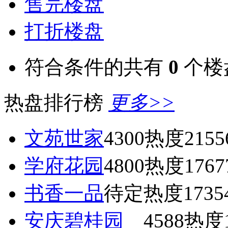
售完楼盘
打折楼盘
符合条件的共有
0
个楼
热盘排行榜
更多>>
文苑世家
4300
热度2155
学府花园
4800
热度1767
书香一品
待定
热度1735
安庆碧桂园
4588
热度1