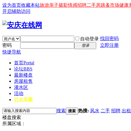
设为首页
收藏本站
旅游
亲子
摄影
情感
招聘
二手房
跳蚤市场
健康
开启辅助访问
找回密码
自动登录
密码
立即注册
登录
快捷导航
首页
Portal
论坛
BBS
最新楼盘
房屋租售
灌水区
活动
订火车票
搜索
热搜:
风水
二手
招聘
出租
搜索
楼盘搜索
所属区域：