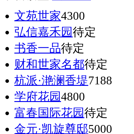
文苑世家
4300
弘信嘉禾园
待定
书香一品
待定
财和世家名都
待定
杭派·滟澜香堤
7188
学府花园
4800
富春国际花园
待定
金元·凯旋尊邸
5000