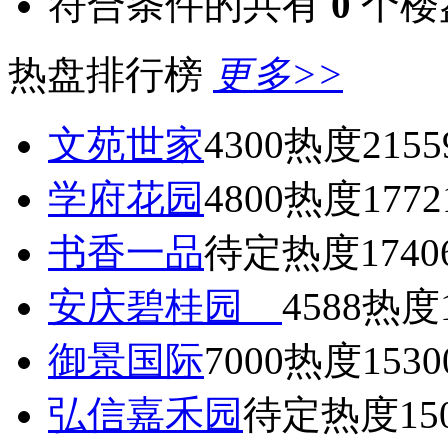
符合条件的共有
0
个楼
热盘排行榜
更多>>
文苑世家
4300
热度2155
学府花园
4800
热度1772
书香一品
待定
热度1740
安庆碧桂园
4588
热度1
御景国际
7000
热度1530
弘信嘉禾园
待定
热度15