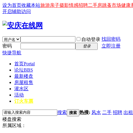
设为首页
收藏本站
旅游
亲子
摄影
情感
招聘
二手房
跳蚤市场
健康
开启辅助访问
找回密码
自动登录
密码
立即注册
登录
快捷导航
首页
Portal
论坛
BBS
最新楼盘
房屋租售
灌水区
活动
订火车票
搜索
热搜:
风水
二手
招聘
出租
搜索
楼盘搜索
所属区域：