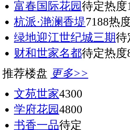
富春国际花园
待定
热度1
杭派·滟澜香堤
7188
热度
绿地迎江世纪城三期
待
财和世家名都
待定
热度8
推荐楼盘
更多>>
文苑世家
4300
学府花园
4800
书香一品
待定