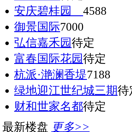
安庆碧桂园
4588
御景国际
7000
弘信嘉禾园
待定
富春国际花园
待定
杭派·滟澜香堤
7188
绿地迎江世纪城三期
待
财和世家名都
待定
最新楼盘
更多>>