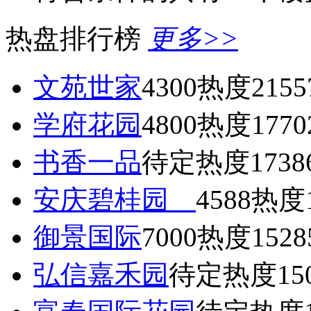
热盘排行榜
更多>>
文苑世家
4300
热度2155
学府花园
4800
热度1770
书香一品
待定
热度1738
安庆碧桂园
4588
热度1
御景国际
7000
热度1528
弘信嘉禾园
待定
热度15