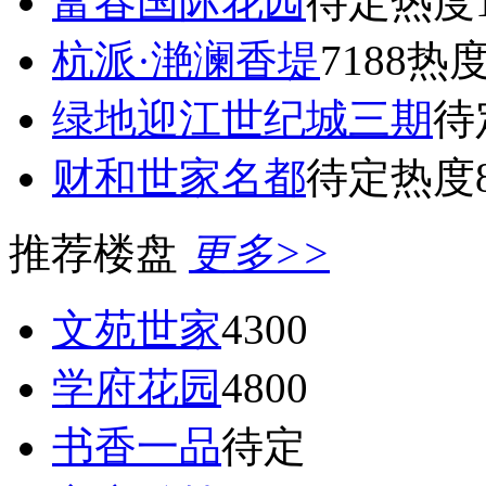
富春国际花园
待定
热度1
杭派·滟澜香堤
7188
热度
绿地迎江世纪城三期
待
财和世家名都
待定
热度8
推荐楼盘
更多>>
文苑世家
4300
学府花园
4800
书香一品
待定