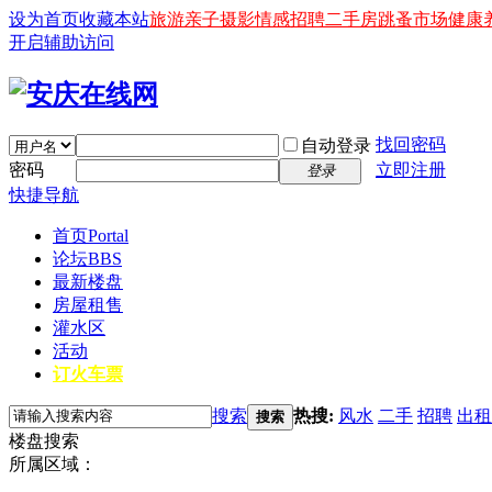
设为首页
收藏本站
旅游
亲子
摄影
情感
招聘
二手房
跳蚤市场
健康
开启辅助访问
找回密码
自动登录
密码
立即注册
登录
快捷导航
首页
Portal
论坛
BBS
最新楼盘
房屋租售
灌水区
活动
订火车票
搜索
热搜:
风水
二手
招聘
出租
搜索
楼盘搜索
所属区域：