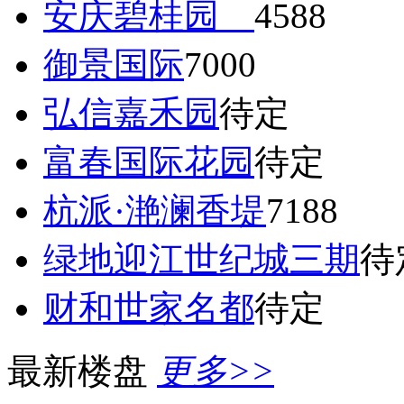
安庆碧桂园
4588
御景国际
7000
弘信嘉禾园
待定
富春国际花园
待定
杭派·滟澜香堤
7188
绿地迎江世纪城三期
待
财和世家名都
待定
最新楼盘
更多>>