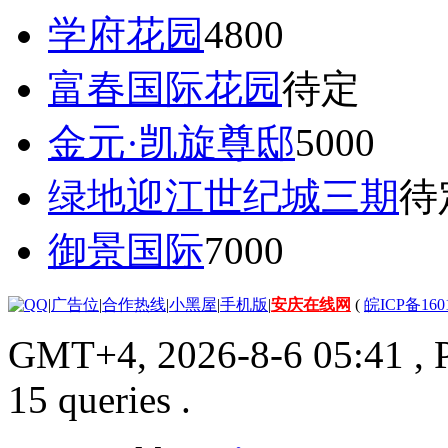
学府花园
4800
富春国际花园
待定
金元·凯旋尊邸
5000
绿地迎江世纪城三期
待
御景国际
7000
|
广告位
|
合作热线
|
小黑屋
|
手机版
|
安庆在线网
(
皖ICP备160
GMT+4, 2026-8-6 05:41
, 
15 queries .