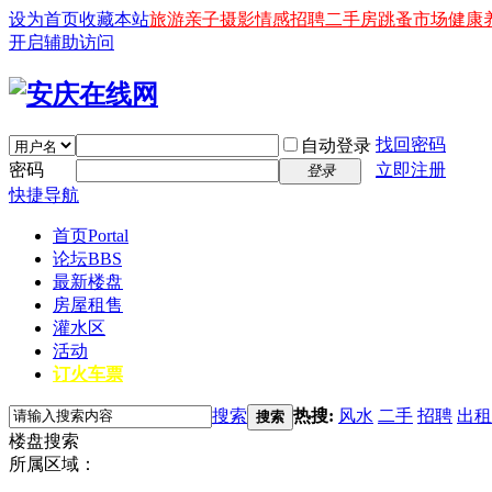
设为首页
收藏本站
旅游
亲子
摄影
情感
招聘
二手房
跳蚤市场
健康
开启辅助访问
找回密码
自动登录
密码
立即注册
登录
快捷导航
首页
Portal
论坛
BBS
最新楼盘
房屋租售
灌水区
活动
订火车票
搜索
热搜:
风水
二手
招聘
出租
搜索
楼盘搜索
所属区域：