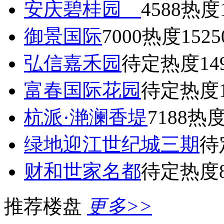
安庆碧桂园
4588
热度1
御景国际
7000
热度1525
弘信嘉禾园
待定
热度14
富春国际花园
待定
热度1
杭派·滟澜香堤
7188
热度
绿地迎江世纪城三期
待
财和世家名都
待定
热度8
推荐楼盘
更多>>