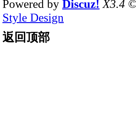
Powered by
Discuz!
X3.4
©
Style Design
返回顶部