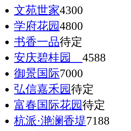
文苑世家
4300
学府花园
4800
书香一品
待定
安庆碧桂园
4588
御景国际
7000
弘信嘉禾园
待定
富春国际花园
待定
杭派·滟澜香堤
7188