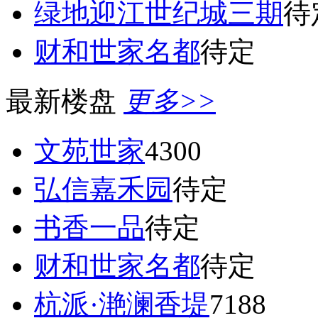
绿地迎江世纪城三期
待
财和世家名都
待定
最新楼盘
更多>>
文苑世家
4300
弘信嘉禾园
待定
书香一品
待定
财和世家名都
待定
杭派·滟澜香堤
7188