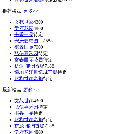
推荐楼盘
更多>>
文苑世家
4300
学府花园
4800
书香一品
待定
安庆碧桂园
4588
御景国际
7000
弘信嘉禾园
待定
富春国际花园
待定
杭派·滟澜香堤
7188
绿地迎江世纪城三期
待定
财和世家名都
待定
最新楼盘
更多>>
文苑世家
4300
弘信嘉禾园
待定
书香一品
待定
财和世家名都
待定
杭派·滟澜香堤
7188
学府花园
4800