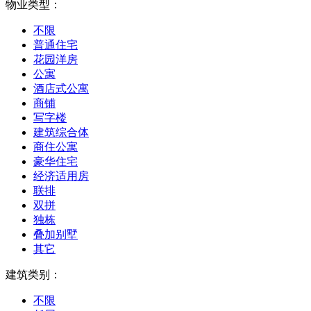
物业类型：
不限
普通住宅
花园洋房
公寓
酒店式公寓
商铺
写字楼
建筑综合体
商住公寓
豪华住宅
经济适用房
联排
双拼
独栋
叠加别墅
其它
建筑类别：
不限