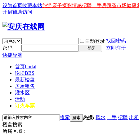
设为首页
收藏本站
旅游
亲子
摄影
情感
招聘
二手房
跳蚤市场
健康
开启辅助访问
找回密码
自动登录
密码
立即注册
登录
快捷导航
首页
Portal
论坛
BBS
最新楼盘
房屋租售
灌水区
活动
订火车票
搜索
热搜:
风水
二手
招聘
出租
搜索
楼盘搜索
所属区域：