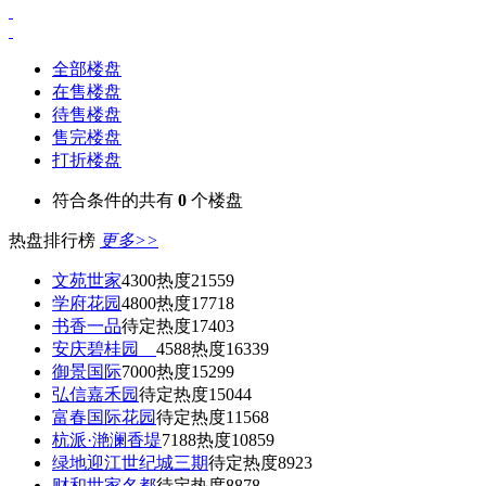
全部楼盘
在售楼盘
待售楼盘
售完楼盘
打折楼盘
符合条件的共有
0
个楼盘
热盘排行榜
更多>>
文苑世家
4300
热度21559
学府花园
4800
热度17718
书香一品
待定
热度17403
安庆碧桂园
4588
热度16339
御景国际
7000
热度15299
弘信嘉禾园
待定
热度15044
富春国际花园
待定
热度11568
杭派·滟澜香堤
7188
热度10859
绿地迎江世纪城三期
待定
热度8923
财和世家名都
待定
热度8878