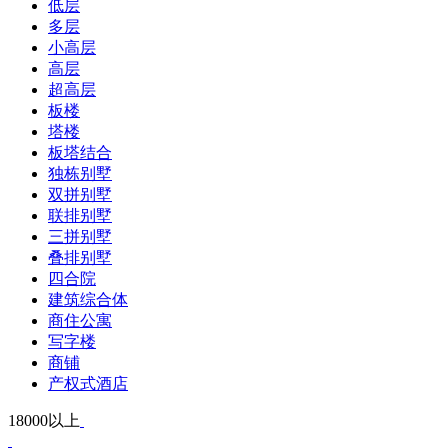
低层
多层
小高层
高层
超高层
板楼
塔楼
板塔结合
独栋别墅
双拼别墅
联排别墅
三拼别墅
叠排别墅
四合院
建筑综合体
商住公寓
写字楼
商铺
产权式酒店
18000以上