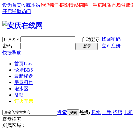
设为首页
收藏本站
旅游
亲子
摄影
情感
招聘
二手房
跳蚤市场
健康
开启辅助访问
找回密码
自动登录
密码
立即注册
登录
快捷导航
首页
Portal
论坛
BBS
最新楼盘
房屋租售
灌水区
活动
订火车票
搜索
热搜:
风水
二手
招聘
出租
搜索
楼盘搜索
所属区域：