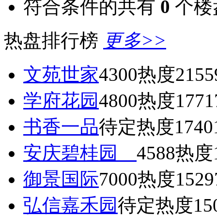
符合条件的共有
0
个楼
热盘排行榜
更多>>
文苑世家
4300
热度2155
学府花园
4800
热度1771
书香一品
待定
热度1740
安庆碧桂园
4588
热度1
御景国际
7000
热度1529
弘信嘉禾园
待定
热度15