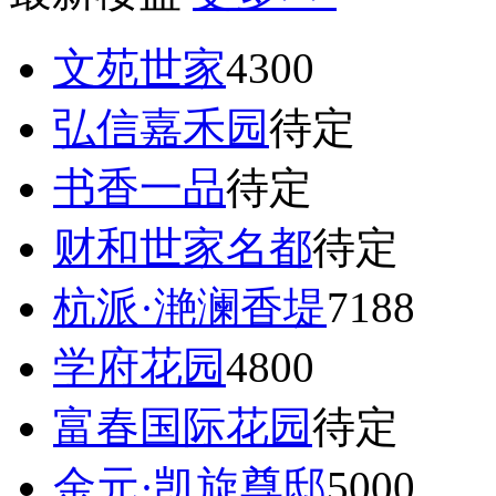
文苑世家
4300
弘信嘉禾园
待定
书香一品
待定
财和世家名都
待定
杭派·滟澜香堤
7188
学府花园
4800
富春国际花园
待定
金元·凯旋尊邸
5000