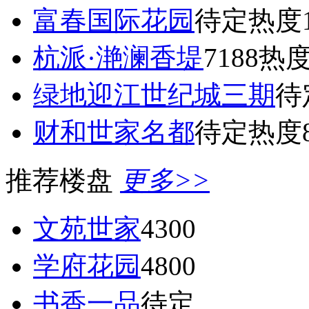
富春国际花园
待定
热度1
杭派·滟澜香堤
7188
热度
绿地迎江世纪城三期
待
财和世家名都
待定
热度8
推荐楼盘
更多>>
文苑世家
4300
学府花园
4800
书香一品
待定