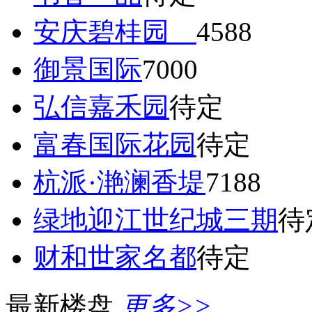
安庆碧桂园
4588
御景国际
7000
弘信嘉禾园
待定
富春国际花园
待定
杭派·滟澜香堤
7188
绿地迎江世纪城三期
待
财和世家名都
待定
最新楼盘
更多>>