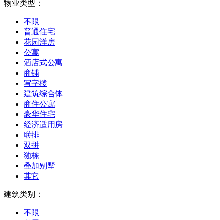
物业类型：
不限
普通住宅
花园洋房
公寓
酒店式公寓
商铺
写字楼
建筑综合体
商住公寓
豪华住宅
经济适用房
联排
双拼
独栋
叠加别墅
其它
建筑类别：
不限