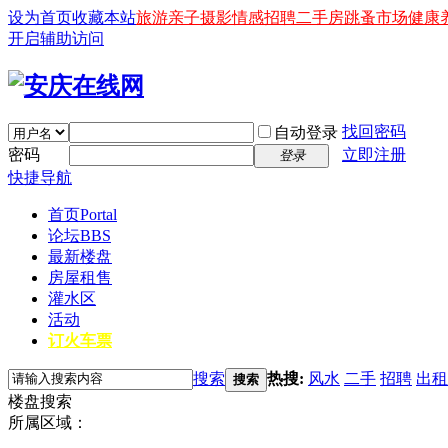
设为首页
收藏本站
旅游
亲子
摄影
情感
招聘
二手房
跳蚤市场
健康
开启辅助访问
找回密码
自动登录
密码
立即注册
登录
快捷导航
首页
Portal
论坛
BBS
最新楼盘
房屋租售
灌水区
活动
订火车票
搜索
热搜:
风水
二手
招聘
出租
搜索
楼盘搜索
所属区域：