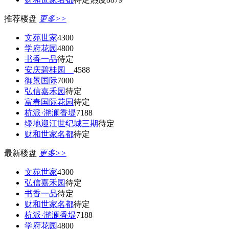
推荐楼盘
更多>>
文苑世家
4300
学府花园
4800
书香一品
待定
安庆碧桂园
4588
御景国际
7000
弘信嘉禾园
待定
富春国际花园
待定
杭派·滟澜香堤
7188
绿地迎江世纪城三期
待定
财和世家名都
待定
最新楼盘
更多>>
文苑世家
4300
弘信嘉禾园
待定
书香一品
待定
财和世家名都
待定
杭派·滟澜香堤
7188
学府花园
4800