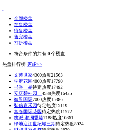
全部楼盘
在售楼盘
待售楼盘
售完楼盘
打折楼盘
符合条件的共有
0
个楼盘
热盘排行榜
更多>>
文苑世家
4300
热度21563
学府花园
4800
热度17790
书香一品
待定
热度17492
安庆碧桂园
4588
热度16425
御景国际
7000
热度15386
弘信嘉禾园
待定
热度15119
富春国际花园
待定
热度11572
杭派·滟澜香堤
7188
热度10861
绿地迎江世纪城三期
待定
热度8924
财和世家名都
待定
热度8879