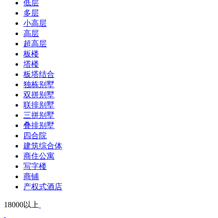
低层
多层
小高层
高层
超高层
板楼
塔楼
板塔结合
独栋别墅
双拼别墅
联排别墅
三拼别墅
叠排别墅
四合院
建筑综合体
商住公寓
写字楼
商铺
产权式酒店
18000以上