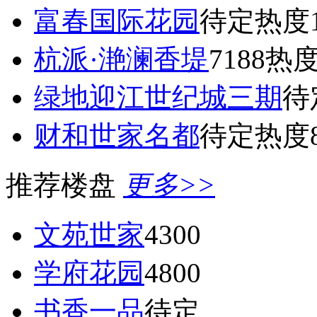
富春国际花园
待定
热度1
杭派·滟澜香堤
7188
热度
绿地迎江世纪城三期
待
财和世家名都
待定
热度8
推荐楼盘
更多>>
文苑世家
4300
学府花园
4800
书香一品
待定