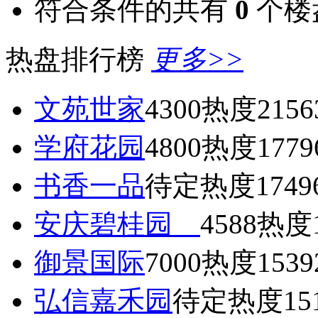
符合条件的共有
0
个楼
热盘排行榜
更多>>
文苑世家
4300
热度2156
学府花园
4800
热度1779
书香一品
待定
热度1749
安庆碧桂园
4588
热度1
御景国际
7000
热度1539
弘信嘉禾园
待定
热度15