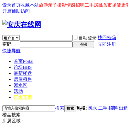
设为首页
收藏本站
旅游
亲子
摄影
情感
招聘
二手房
跳蚤市场
健康
开启辅助访问
找回密码
自动登录
密码
立即注册
登录
快捷导航
首页
Portal
论坛
BBS
最新楼盘
房屋租售
灌水区
活动
订火车票
搜索
热搜:
风水
二手
招聘
出租
搜索
楼盘搜索
所属区域：