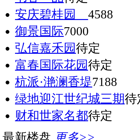
安庆碧桂园
4588
御景国际
7000
弘信嘉禾园
待定
富春国际花园
待定
杭派·滟澜香堤
7188
绿地迎江世纪城三期
待
财和世家名都
待定
最新楼盘
更多>>