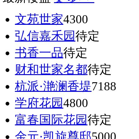
文苑世家
4300
弘信嘉禾园
待定
书香一品
待定
财和世家名都
待定
杭派·滟澜香堤
7188
学府花园
4800
富春国际花园
待定
金元·凯旋尊邸
5000