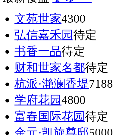
文苑世家
4300
弘信嘉禾园
待定
书香一品
待定
财和世家名都
待定
杭派·滟澜香堤
7188
学府花园
4800
富春国际花园
待定
金元·凯旋尊邸
5000