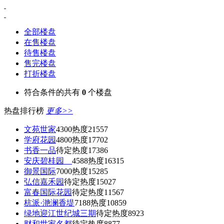
全部楼盘
在售楼盘
待售楼盘
售完楼盘
打折楼盘
符合条件的共有
0
个楼盘
热盘排行榜
更多>>
文苑世家
4300
热度21557
学府花园
4800
热度17702
书香一品
待定
热度17386
安庆碧桂园
4588
热度16315
御景国际
7000
热度15285
弘信嘉禾园
待定
热度15027
富春国际花园
待定
热度11567
杭派·滟澜香堤
7188
热度10859
绿地迎江世纪城三期
待定
热度8923
财和世家名都
待定
热度8877