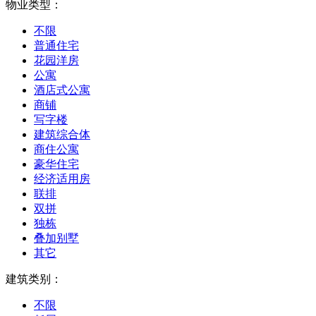
物业类型：
不限
普通住宅
花园洋房
公寓
酒店式公寓
商铺
写字楼
建筑综合体
商住公寓
豪华住宅
经济适用房
联排
双拼
独栋
叠加别墅
其它
建筑类别：
不限