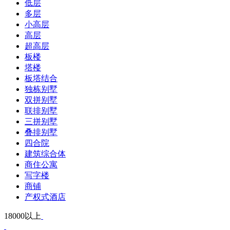
低层
多层
小高层
高层
超高层
板楼
塔楼
板塔结合
独栋别墅
双拼别墅
联排别墅
三拼别墅
叠排别墅
四合院
建筑综合体
商住公寓
写字楼
商铺
产权式酒店
18000以上