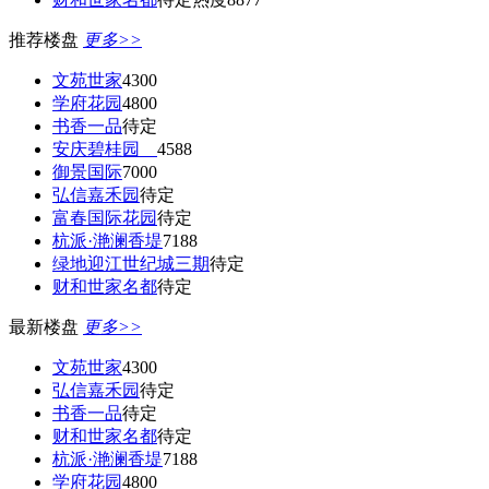
推荐楼盘
更多>>
文苑世家
4300
学府花园
4800
书香一品
待定
安庆碧桂园
4588
御景国际
7000
弘信嘉禾园
待定
富春国际花园
待定
杭派·滟澜香堤
7188
绿地迎江世纪城三期
待定
财和世家名都
待定
最新楼盘
更多>>
文苑世家
4300
弘信嘉禾园
待定
书香一品
待定
财和世家名都
待定
杭派·滟澜香堤
7188
学府花园
4800