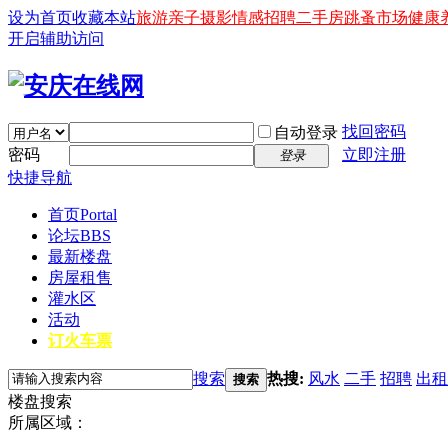
设为首页
收藏本站
旅游
亲子
摄影
情感
招聘
二手房
跳蚤市场
健康
开启辅助访问
找回密码
自动登录
密码
立即注册
登录
快捷导航
首页
Portal
论坛
BBS
最新楼盘
房屋租售
灌水区
活动
订火车票
搜索
热搜:
风水
二手
招聘
出租
搜索
楼盘搜索
所属区域：