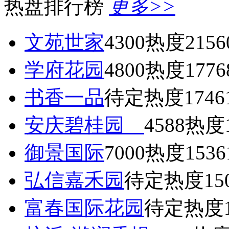
热盘排行榜
更多>>
文苑世家
4300
热度2156
学府花园
4800
热度1776
书香一品
待定
热度1746
安庆碧桂园
4588
热度1
御景国际
7000
热度1536
弘信嘉禾园
待定
热度15
富春国际花园
待定
热度1