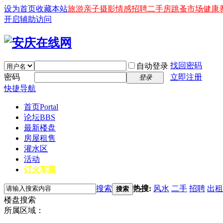
设为首页
收藏本站
旅游
亲子
摄影
情感
招聘
二手房
跳蚤市场
健康
开启辅助访问
找回密码
自动登录
密码
立即注册
登录
快捷导航
首页
Portal
论坛
BBS
最新楼盘
房屋租售
灌水区
活动
订火车票
搜索
热搜:
风水
二手
招聘
出租
搜索
楼盘搜索
所属区域：