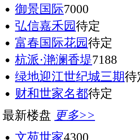
御景国际
7000
弘信嘉禾园
待定
富春国际花园
待定
杭派·滟澜香堤
7188
绿地迎江世纪城三期
待
财和世家名都
待定
最新楼盘
更多>>
文苑世家
4300