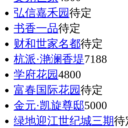
弘信嘉禾园
待定
书香一品
待定
财和世家名都
待定
杭派·滟澜香堤
7188
学府花园
4800
富春国际花园
待定
金元·凯旋尊邸
5000
绿地迎江世纪城三期
待