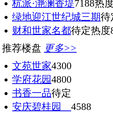
杭派·滟澜香堤
7188
热度
绿地迎江世纪城三期
待
财和世家名都
待定
热度8
推荐楼盘
更多>>
文苑世家
4300
学府花园
4800
书香一品
待定
安庆碧桂园
4588