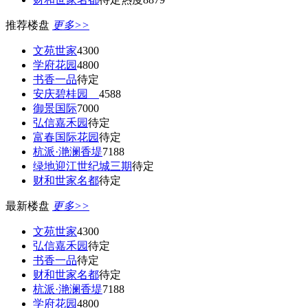
推荐楼盘
更多>>
文苑世家
4300
学府花园
4800
书香一品
待定
安庆碧桂园
4588
御景国际
7000
弘信嘉禾园
待定
富春国际花园
待定
杭派·滟澜香堤
7188
绿地迎江世纪城三期
待定
财和世家名都
待定
最新楼盘
更多>>
文苑世家
4300
弘信嘉禾园
待定
书香一品
待定
财和世家名都
待定
杭派·滟澜香堤
7188
学府花园
4800