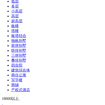
低层
多层
小高层
高层
超高层
板楼
塔楼
板塔结合
独栋别墅
双拼别墅
联排别墅
三拼别墅
叠排别墅
四合院
建筑综合体
商住公寓
写字楼
商铺
产权式酒店
18000以上