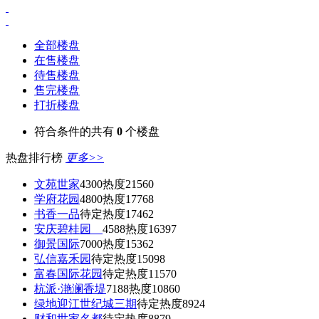
全部楼盘
在售楼盘
待售楼盘
售完楼盘
打折楼盘
符合条件的共有
0
个楼盘
热盘排行榜
更多>>
文苑世家
4300
热度21560
学府花园
4800
热度17768
书香一品
待定
热度17462
安庆碧桂园
4588
热度16397
御景国际
7000
热度15362
弘信嘉禾园
待定
热度15098
富春国际花园
待定
热度11570
杭派·滟澜香堤
7188
热度10860
绿地迎江世纪城三期
待定
热度8924
财和世家名都
待定
热度8879