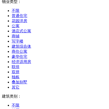
物业类型：
不限
普通住宅
花园洋房
公寓
酒店式公寓
商铺
写字楼
建筑综合体
商住公寓
豪华住宅
经济适用房
联排
双拼
独栋
叠加别墅
其它
建筑类别：
不限