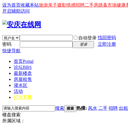
设为首页
收藏本站
旅游
亲子
摄影
情感
招聘
二手房
跳蚤市场
健康
开启辅助访问
找回密码
自动登录
密码
立即注册
登录
快捷导航
首页
Portal
论坛
BBS
最新楼盘
房屋租售
灌水区
活动
订火车票
搜索
热搜:
风水
二手
招聘
出租
搜索
楼盘搜索
所属区域：