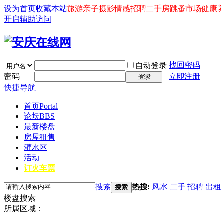
设为首页
收藏本站
旅游
亲子
摄影
情感
招聘
二手房
跳蚤市场
健康
开启辅助访问
找回密码
自动登录
密码
立即注册
登录
快捷导航
首页
Portal
论坛
BBS
最新楼盘
房屋租售
灌水区
活动
订火车票
搜索
热搜:
风水
二手
招聘
出租
搜索
楼盘搜索
所属区域：