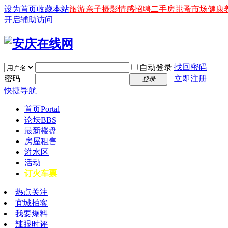
设为首页
收藏本站
旅游
亲子
摄影
情感
招聘
二手房
跳蚤市场
健康
开启辅助访问
找回密码
自动登录
密码
立即注册
登录
快捷导航
首页
Portal
论坛
BBS
最新楼盘
房屋租售
灌水区
活动
订火车票
热点关注
宜城拍客
我要爆料
辣眼时评