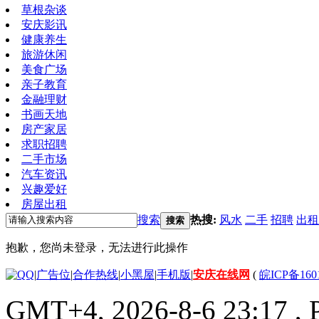
草根杂谈
安庆影讯
健康养生
旅游休闲
美食广场
亲子教育
金融理财
书画天地
房产家居
求职招聘
二手市场
汽车资讯
兴趣爱好
房屋出租
搜索
热搜:
风水
二手
招聘
出租
搜索
抱歉，您尚未登录，无法进行此操作
|
广告位
|
合作热线
|
小黑屋
|
手机版
|
安庆在线网
(
皖ICP备160
GMT+4, 2026-8-6 23:17
, 