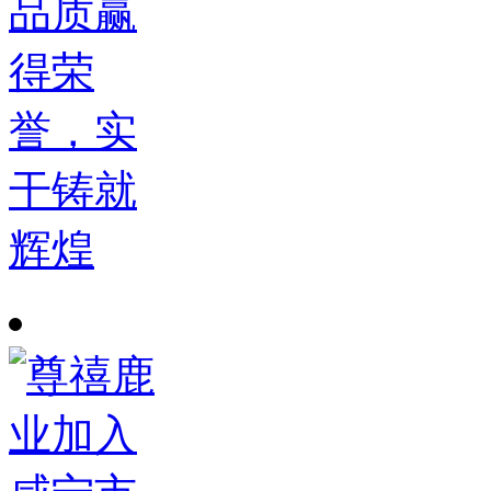
品质赢
得荣
誉，实
干铸就
辉煌