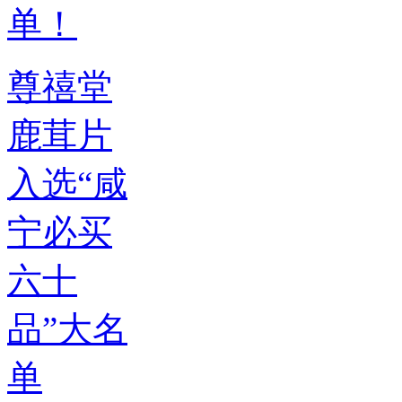
尊禧堂
鹿茸片
入选“咸
宁必买
六十
品”大名
单