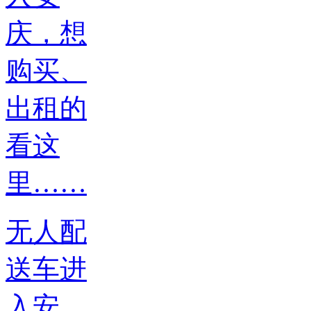
无人配
送车进
入安