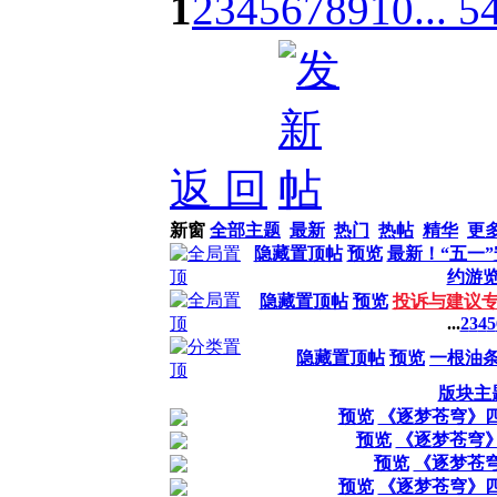
1
2
3
4
5
6
7
8
9
10
... 5
返 回
新窗
全部主题
最新
热门
热帖
精华
更
隐藏置顶帖
预览
最新！“五一
约游
隐藏置顶帖
预览
投诉与建议
...
2
3
4
5
隐藏置顶帖
预览
一根油
版块主
预览
《逐梦苍穹》
预览
《逐梦苍穹
预览
《逐梦苍
预览
《逐梦苍穹》