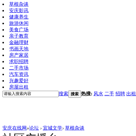
草根杂谈
安庆影讯
健康养生
旅游休闲
美食广场
亲子教育
金融理财
书画天地
房产家居
求职招聘
二手市场
汽车资讯
兴趣爱好
房屋出租
搜索
热搜:
风水
二手
招聘
出租
搜索
安庆在线网
»
论坛
›
宜城文学
›
草根杂谈