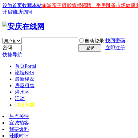
设为首页
收藏本站
旅游
亲子
摄影
情感
招聘
二手房
跳蚤市场
健康
开启辅助访问
找回密码
自动登录
密码
立即注册
登录
快捷导航
首页
Portal
论坛
BBS
最新楼盘
房屋租售
灌水区
活动
订火车票
热点关注
宜城拍客
我要爆料
辣眼时评