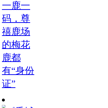
一鹿一
码，尊
禧鹿场
的梅花
鹿都
有“身份
证”