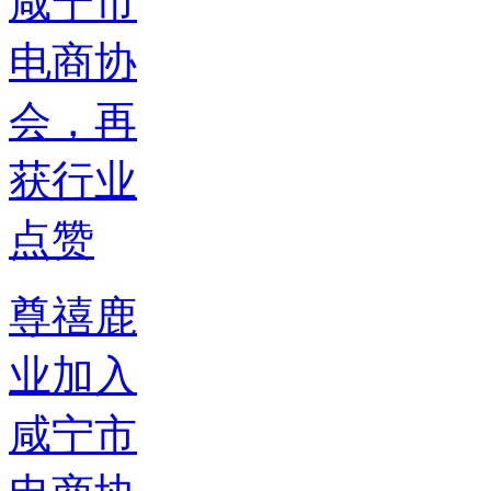
尊禧鹿
业加入
咸宁市