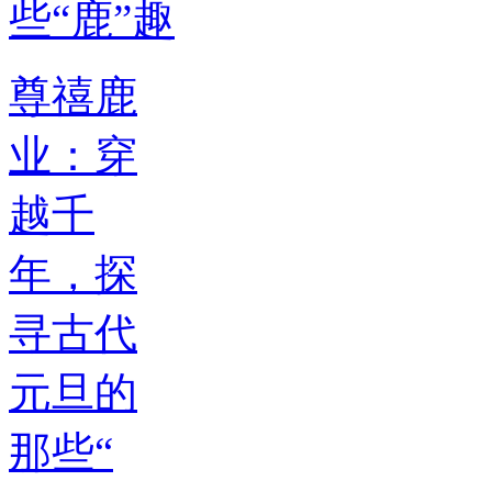
尊禧鹿
业：穿
越千
年，探
寻古代
元旦的
那些“