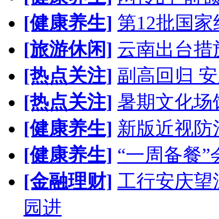
[健康养生]
第12批国
[旅游休闲]
云南出台措
[热点关注]
副高回归 安
[热点关注]
暑期文化场
[健康养生]
新版近视防
[健康养生]
“一周备餐
[金融理财]
工行安庆望
园进