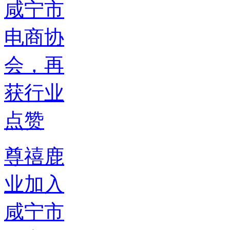
尊禧鹿
业加入
咸宁市