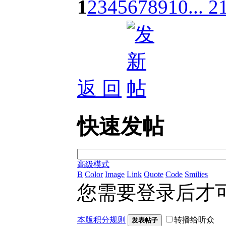
1
2
3
4
5
6
7
8
9
10
... 2
返 回
快速发帖
高级模式
B
Color
Image
Link
Quote
Code
Smilies
您需要登录后才
本版积分规则
转播给听众
发表帖子