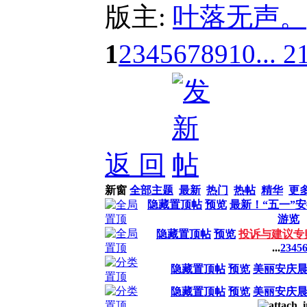
版主:
叶落无声。
1
2
3
4
5
6
7
8
9
10
... 2
返 回
新窗
全部主题
最新
热门
热帖
精华
更
隐藏置顶帖
预览
最新！“五一”
游览
隐藏置顶帖
预览
投诉与建议专
...
2
3
4
5
隐藏置顶帖
预览
美丽安庆
隐藏置顶帖
预览
美丽安庆