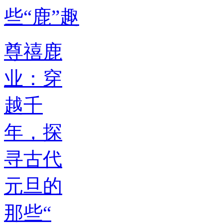
尊禧鹿
业：穿
越千
年，探
寻古代
元旦的
那些“