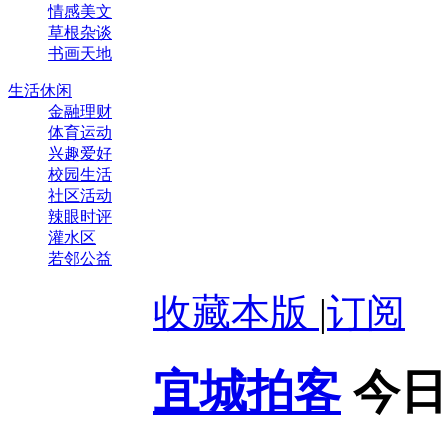
情感美文
草根杂谈
书画天地
生活休闲
金融理财
体育运动
兴趣爱好
校园生活
社区活动
辣眼时评
灌水区
若邻公益
收藏本版
|
订阅
宜城拍客
今日