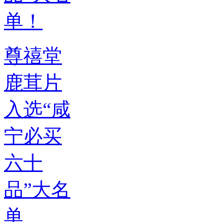
尊禧堂
鹿茸片
入选“咸
宁必买
六十
品”大名
单