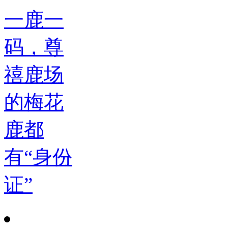
一鹿一
码，尊
禧鹿场
的梅花
鹿都
有“身份
证”