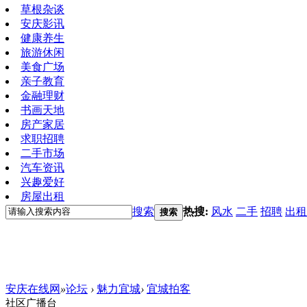
草根杂谈
安庆影讯
健康养生
旅游休闲
美食广场
亲子教育
金融理财
书画天地
房产家居
求职招聘
二手市场
汽车资讯
兴趣爱好
房屋出租
搜索
热搜:
风水
二手
招聘
出租
搜索
安庆在线网
»
论坛
›
魅力宜城
›
宜城拍客
社区广播台