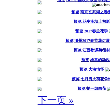
预览
南京玄武湖之春
预览
花亭湖坝上留影
预览
2017春兰花季
预览
滁州2017春节花灯展演
预览
江西婺源菊径村
预览
样真的动起
预览
大海情怀
预览
七月流火荷花争
预览
拍一组白荷
下一页 »