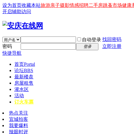
设为首页
收藏本站
旅游
亲子
摄影
情感
招聘
二手房
跳蚤市场
健康
开启辅助访问
找回密码
自动登录
密码
立即注册
登录
快捷导航
首页
Portal
论坛
BBS
最新楼盘
房屋租售
灌水区
活动
订火车票
热点关注
宜城拍客
我要爆料
辣眼时评