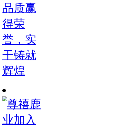
品质赢
得荣
誉，实
干铸就
辉煌