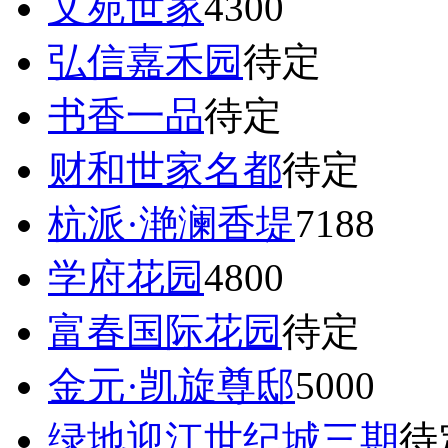
文苑世家
4300
弘信嘉禾园
待定
书香一品
待定
财和世家名都
待定
杭派·滟澜香堤
7188
学府花园
4800
富春国际花园
待定
金元·凯旋尊邸
5000
绿地迎江世纪城三期
待