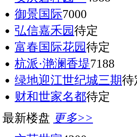
御景国际
7000
弘信嘉禾园
待定
富春国际花园
待定
杭派·滟澜香堤
7188
绿地迎江世纪城三期
待
财和世家名都
待定
最新楼盘
更多>>