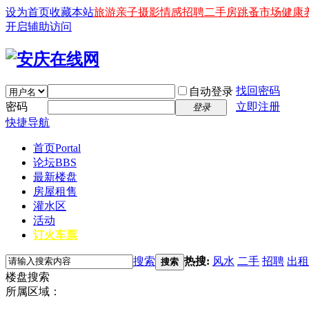
设为首页
收藏本站
旅游
亲子
摄影
情感
招聘
二手房
跳蚤市场
健康
开启辅助访问
找回密码
自动登录
密码
立即注册
登录
快捷导航
首页
Portal
论坛
BBS
最新楼盘
房屋租售
灌水区
活动
订火车票
搜索
热搜:
风水
二手
招聘
出租
搜索
楼盘搜索
所属区域：