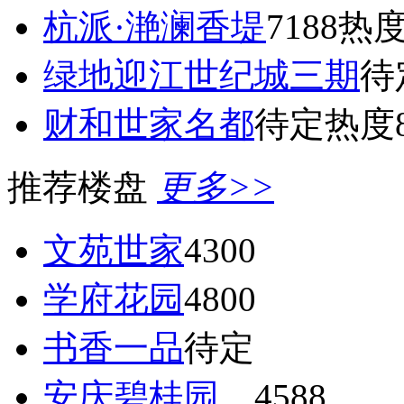
杭派·滟澜香堤
7188
热度
绿地迎江世纪城三期
待
财和世家名都
待定
热度8
推荐楼盘
更多>>
文苑世家
4300
学府花园
4800
书香一品
待定
安庆碧桂园
4588