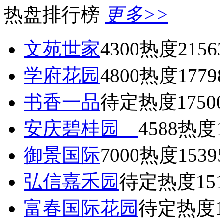
热盘排行榜
更多>>
文苑世家
4300
热度2156
学府花园
4800
热度1779
书香一品
待定
热度1750
安庆碧桂园
4588
热度1
御景国际
7000
热度1539
弘信嘉禾园
待定
热度15
富春国际花园
待定
热度1