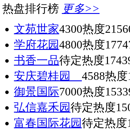
热盘排行榜
更多>>
文苑世家
4300
热度2156
学府花园
4800
热度1774
书香一品
待定
热度1743
安庆碧桂园
4588
热度1
御景国际
7000
热度1533
弘信嘉禾园
待定
热度15
富春国际花园
待定
热度1