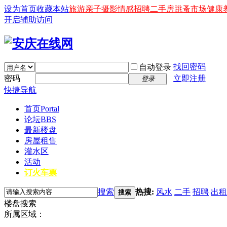
设为首页
收藏本站
旅游
亲子
摄影
情感
招聘
二手房
跳蚤市场
健康
开启辅助访问
找回密码
自动登录
密码
立即注册
登录
快捷导航
首页
Portal
论坛
BBS
最新楼盘
房屋租售
灌水区
活动
订火车票
搜索
热搜:
风水
二手
招聘
出租
搜索
楼盘搜索
所属区域：