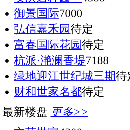
御景国际
7000
弘信嘉禾园
待定
富春国际花园
待定
杭派·滟澜香堤
7188
绿地迎江世纪城三期
待
财和世家名都
待定
最新楼盘
更多>>