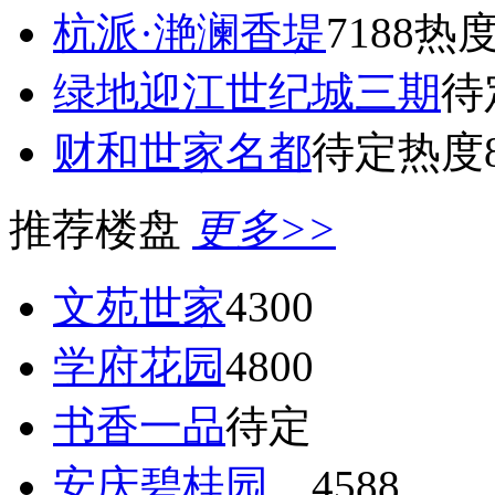
杭派·滟澜香堤
7188
热度
绿地迎江世纪城三期
待
财和世家名都
待定
热度8
推荐楼盘
更多>>
文苑世家
4300
学府花园
4800
书香一品
待定
安庆碧桂园
4588