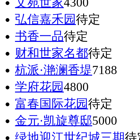
文苑世家
4300
弘信嘉禾园
待定
书香一品
待定
财和世家名都
待定
杭派·滟澜香堤
7188
学府花园
4800
富春国际花园
待定
金元·凯旋尊邸
5000
绿地迎江世纪城三期
待