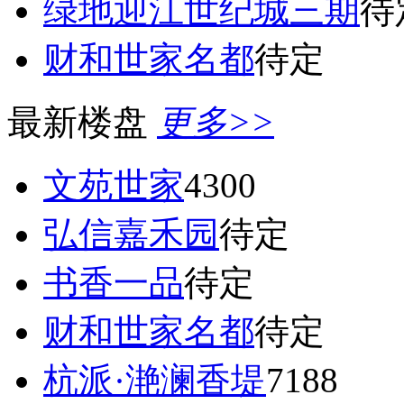
绿地迎江世纪城三期
待
财和世家名都
待定
最新楼盘
更多>>
文苑世家
4300
弘信嘉禾园
待定
书香一品
待定
财和世家名都
待定
杭派·滟澜香堤
7188