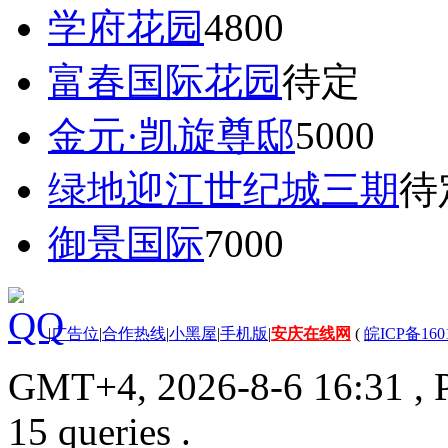
学府花园
4800
富春国际花园
待定
金元·凯旋尊邸
5000
绿地迎江世纪城三期
待
御景国际
7000
|
广告位
|
合作热线
|
小黑屋
|
手机版
|
安庆在线网
(
皖ICP备160
GMT+4, 2026-8-6 16:31
, 
15 queries .