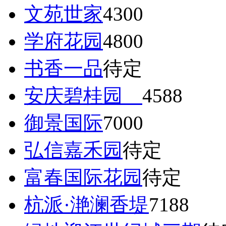
文苑世家
4300
学府花园
4800
书香一品
待定
安庆碧桂园
4588
御景国际
7000
弘信嘉禾园
待定
富春国际花园
待定
杭派·滟澜香堤
7188