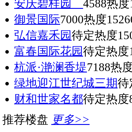
安庆碧桂园
4588
热度1
御景国际
7000
热度1526
弘信嘉禾园
待定
热度15
富春国际花园
待定
热度1
杭派·滟澜香堤
7188
热度
绿地迎江世纪城三期
待
财和世家名都
待定
热度8
推荐楼盘
更多>>