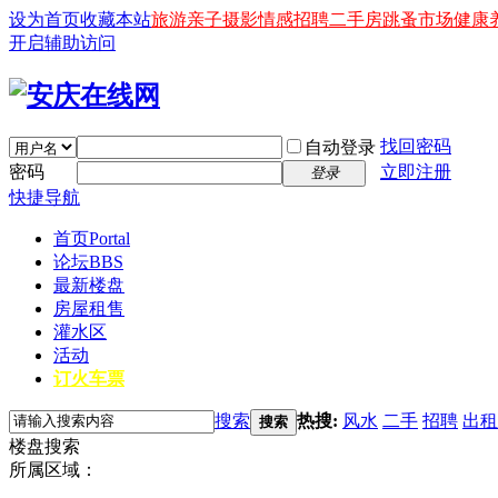
设为首页
收藏本站
旅游
亲子
摄影
情感
招聘
二手房
跳蚤市场
健康
开启辅助访问
找回密码
自动登录
密码
立即注册
登录
快捷导航
首页
Portal
论坛
BBS
最新楼盘
房屋租售
灌水区
活动
订火车票
搜索
热搜:
风水
二手
招聘
出租
搜索
楼盘搜索
所属区域：