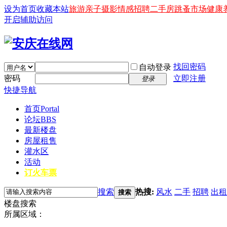
设为首页
收藏本站
旅游
亲子
摄影
情感
招聘
二手房
跳蚤市场
健康
开启辅助访问
找回密码
自动登录
密码
立即注册
登录
快捷导航
首页
Portal
论坛
BBS
最新楼盘
房屋租售
灌水区
活动
订火车票
搜索
热搜:
风水
二手
招聘
出租
搜索
楼盘搜索
所属区域：