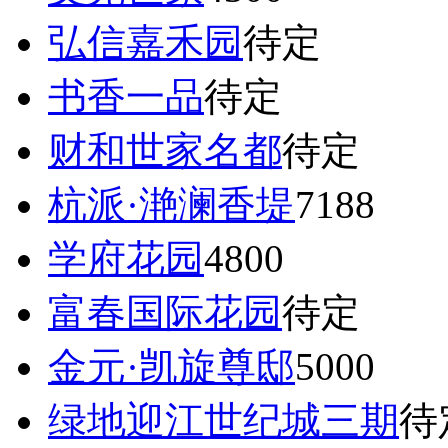
弘信嘉禾园
待定
书香一品
待定
财和世家名都
待定
杭派·滟澜香堤
7188
学府花园
4800
富春国际花园
待定
金元·凯旋尊邸
5000
绿地迎江世纪城三期
待