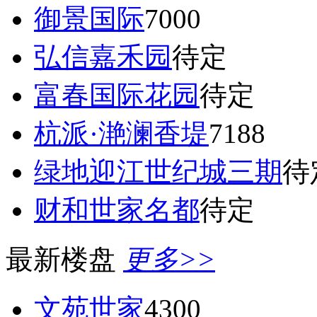
御景国际
7000
弘信嘉禾园
待定
富春国际花园
待定
杭派·滟澜香堤
7188
绿地迎江世纪城三期
待
财和世家名都
待定
最新楼盘
更多>>
文苑世家
4300