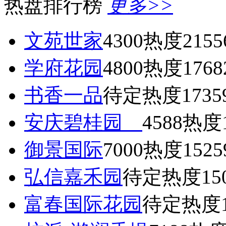
热盘排行榜
更多>>
文苑世家
4300
热度2155
学府花园
4800
热度1768
书香一品
待定
热度1735
安庆碧桂园
4588
热度1
御景国际
7000
热度1525
弘信嘉禾园
待定
热度15
富春国际花园
待定
热度1