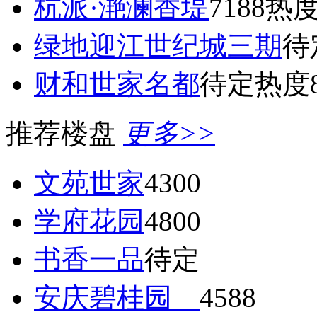
杭派·滟澜香堤
7188
热度
绿地迎江世纪城三期
待
财和世家名都
待定
热度8
推荐楼盘
更多>>
文苑世家
4300
学府花园
4800
书香一品
待定
安庆碧桂园
4588