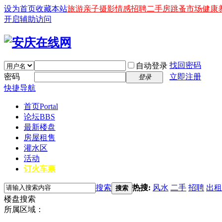
设为首页
收藏本站
旅游
亲子
摄影
情感
招聘
二手房
跳蚤市场
健康
开启辅助访问
找回密码
自动登录
密码
立即注册
登录
快捷导航
首页
Portal
论坛
BBS
最新楼盘
房屋租售
灌水区
活动
订火车票
搜索
热搜:
风水
二手
招聘
出租
搜索
楼盘搜索
所属区域：