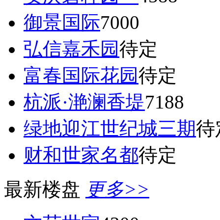
御景国际
7000
弘信嘉禾园
待定
富春国际花园
待定
杭派·滟澜香堤
7188
绿地迎江世纪城三期
待
财和世家名都
待定
最新楼盘
更多>>