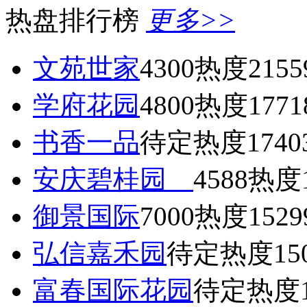
热盘排行榜
更多>>
文苑世家
4300
热度2155
学府花园
4800
热度1771
书香一品
待定
热度1740
安庆碧桂园
4588
热度1
御景国际
7000
热度1529
弘信嘉禾园
待定
热度15
富春国际花园
待定
热度1