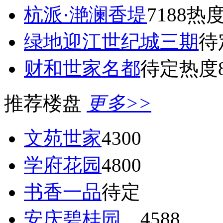
杭派·滟澜香堤
7188
热度
绿地迎江世纪城三期
待
财和世家名都
待定
热度8
推荐楼盘
更多>>
文苑世家
4300
学府花园
4800
书香一品
待定
安庆碧桂园
4588