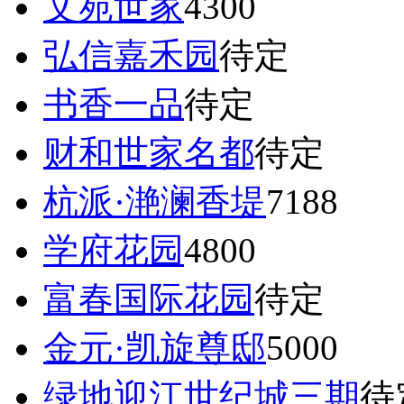
文苑世家
4300
弘信嘉禾园
待定
书香一品
待定
财和世家名都
待定
杭派·滟澜香堤
7188
学府花园
4800
富春国际花园
待定
金元·凯旋尊邸
5000
绿地迎江世纪城三期
待