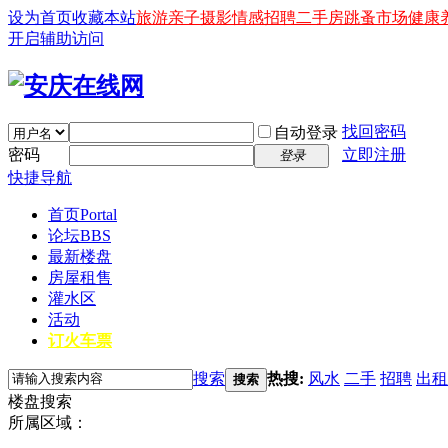
设为首页
收藏本站
旅游
亲子
摄影
情感
招聘
二手房
跳蚤市场
健康
开启辅助访问
找回密码
自动登录
密码
立即注册
登录
快捷导航
首页
Portal
论坛
BBS
最新楼盘
房屋租售
灌水区
活动
订火车票
搜索
热搜:
风水
二手
招聘
出租
搜索
楼盘搜索
所属区域：