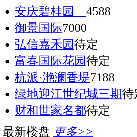
安庆碧桂园
4588
御景国际
7000
弘信嘉禾园
待定
富春国际花园
待定
杭派·滟澜香堤
7188
绿地迎江世纪城三期
待
财和世家名都
待定
最新楼盘
更多>>