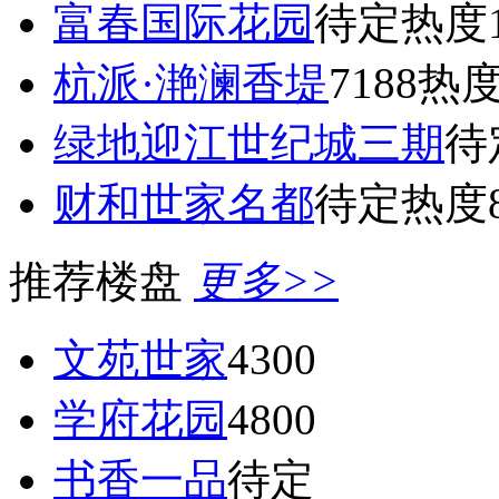
富春国际花园
待定
热度1
杭派·滟澜香堤
7188
热度
绿地迎江世纪城三期
待
财和世家名都
待定
热度8
推荐楼盘
更多>>
文苑世家
4300
学府花园
4800
书香一品
待定