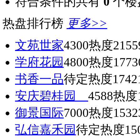
符合条件的共有
0
个楼
热盘排行榜
更多>>
文苑世家
4300
热度2155
学府花园
4800
热度1773
书香一品
待定
热度1742
安庆碧桂园
4588
热度1
御景国际
7000
热度1532
弘信嘉禾园
待定
热度15