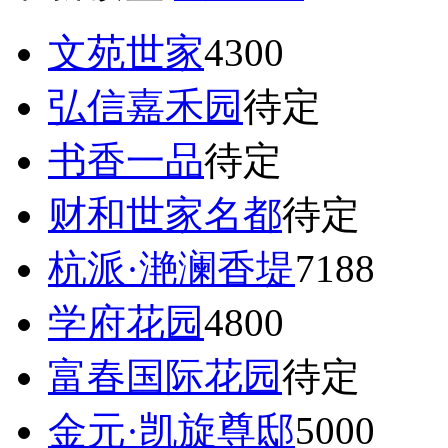
文苑世家
4300
弘信嘉禾园
待定
书香一品
待定
财和世家名都
待定
杭派·滟澜香堤
7188
学府花园
4800
富春国际花园
待定
金元·凯旋尊邸
5000