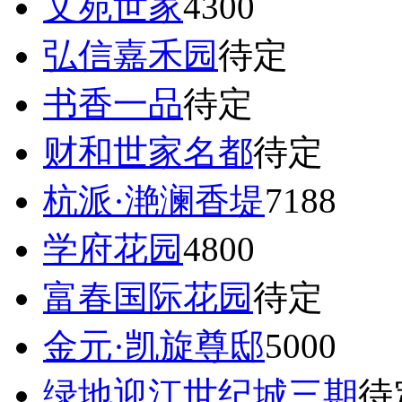
文苑世家
4300
弘信嘉禾园
待定
书香一品
待定
财和世家名都
待定
杭派·滟澜香堤
7188
学府花园
4800
富春国际花园
待定
金元·凯旋尊邸
5000
绿地迎江世纪城三期
待