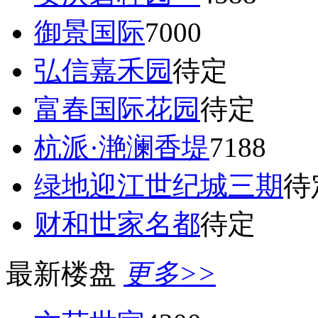
御景国际
7000
弘信嘉禾园
待定
富春国际花园
待定
杭派·滟澜香堤
7188
绿地迎江世纪城三期
待
财和世家名都
待定
最新楼盘
更多>>