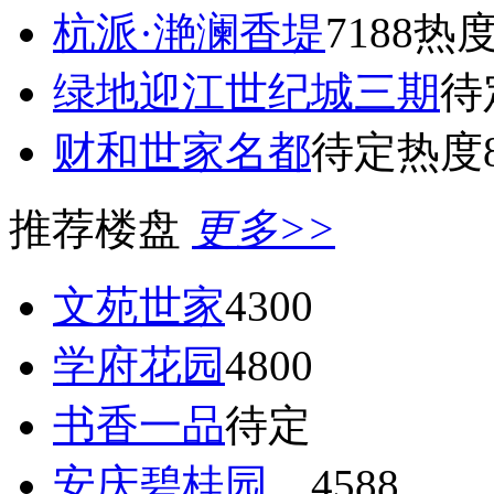
杭派·滟澜香堤
7188
热度
绿地迎江世纪城三期
待
财和世家名都
待定
热度8
推荐楼盘
更多>>
文苑世家
4300
学府花园
4800
书香一品
待定
安庆碧桂园
4588