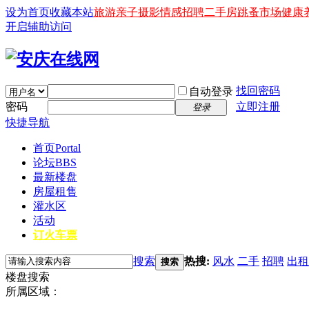
设为首页
收藏本站
旅游
亲子
摄影
情感
招聘
二手房
跳蚤市场
健康
开启辅助访问
找回密码
自动登录
密码
立即注册
登录
快捷导航
首页
Portal
论坛
BBS
最新楼盘
房屋租售
灌水区
活动
订火车票
搜索
热搜:
风水
二手
招聘
出租
搜索
楼盘搜索
所属区域：