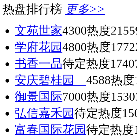
热盘排行榜
更多>>
文苑世家
4300
热度2155
学府花园
4800
热度1772
书香一品
待定
热度1740
安庆碧桂园
4588
热度1
御景国际
7000
热度1530
弘信嘉禾园
待定
热度15
富春国际花园
待定
热度1