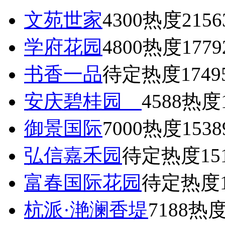
文苑世家
4300
热度2156
学府花园
4800
热度1779
书香一品
待定
热度1749
安庆碧桂园
4588
热度1
御景国际
7000
热度1538
弘信嘉禾园
待定
热度15
富春国际花园
待定
热度1
杭派·滟澜香堤
7188
热度