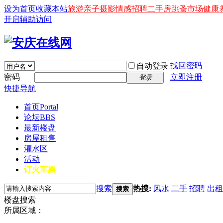
设为首页
收藏本站
旅游
亲子
摄影
情感
招聘
二手房
跳蚤市场
健康
开启辅助访问
找回密码
自动登录
密码
立即注册
登录
快捷导航
首页
Portal
论坛
BBS
最新楼盘
房屋租售
灌水区
活动
订火车票
搜索
热搜:
风水
二手
招聘
出租
搜索
楼盘搜索
所属区域：