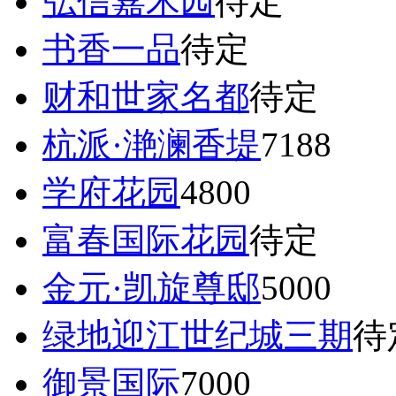
弘信嘉禾园
待定
书香一品
待定
财和世家名都
待定
杭派·滟澜香堤
7188
学府花园
4800
富春国际花园
待定
金元·凯旋尊邸
5000
绿地迎江世纪城三期
待
御景国际
7000