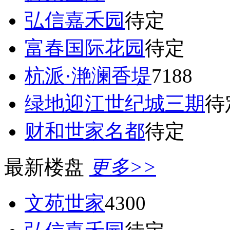
弘信嘉禾园
待定
富春国际花园
待定
杭派·滟澜香堤
7188
绿地迎江世纪城三期
待
财和世家名都
待定
最新楼盘
更多>>
文苑世家
4300