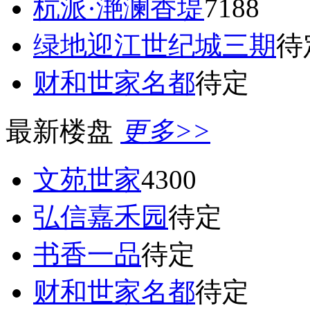
杭派·滟澜香堤
7188
绿地迎江世纪城三期
待
财和世家名都
待定
最新楼盘
更多>>
文苑世家
4300
弘信嘉禾园
待定
书香一品
待定
财和世家名都
待定