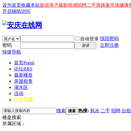
设为首页
收藏本站
旅游
亲子
摄影
情感
招聘
二手房
跳蚤市场
健康
开启辅助访问
找回密码
自动登录
密码
立即注册
登录
快捷导航
首页
Portal
论坛
BBS
最新楼盘
房屋租售
灌水区
活动
订火车票
搜索
热搜:
风水
二手
招聘
出租
搜索
楼盘搜索
所属区域：