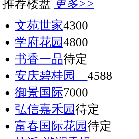
推荐楼盘
更多>>
文苑世家
4300
学府花园
4800
书香一品
待定
安庆碧桂园
4588
御景国际
7000
弘信嘉禾园
待定
富春国际花园
待定