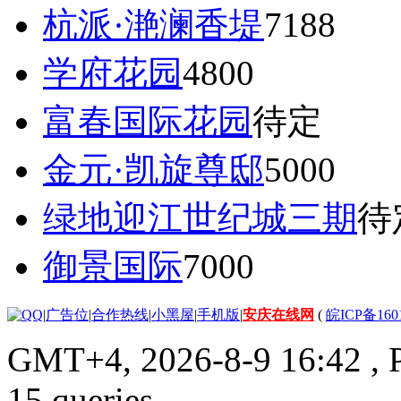
杭派·滟澜香堤
7188
学府花园
4800
富春国际花园
待定
金元·凯旋尊邸
5000
绿地迎江世纪城三期
待
御景国际
7000
|
广告位
|
合作热线
|
小黑屋
|
手机版
|
安庆在线网
(
皖ICP备160
GMT+4, 2026-8-9 16:42
, 
15 queries .