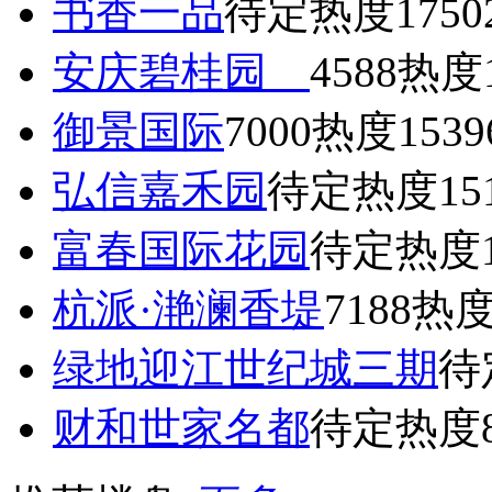
书香一品
待定
热度1750
安庆碧桂园
4588
热度1
御景国际
7000
热度1539
弘信嘉禾园
待定
热度15
富春国际花园
待定
热度1
杭派·滟澜香堤
7188
热度
绿地迎江世纪城三期
待
财和世家名都
待定
热度8