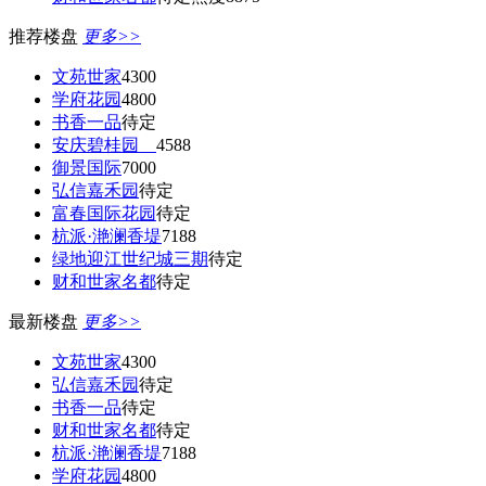
推荐楼盘
更多>>
文苑世家
4300
学府花园
4800
书香一品
待定
安庆碧桂园
4588
御景国际
7000
弘信嘉禾园
待定
富春国际花园
待定
杭派·滟澜香堤
7188
绿地迎江世纪城三期
待定
财和世家名都
待定
最新楼盘
更多>>
文苑世家
4300
弘信嘉禾园
待定
书香一品
待定
财和世家名都
待定
杭派·滟澜香堤
7188
学府花园
4800