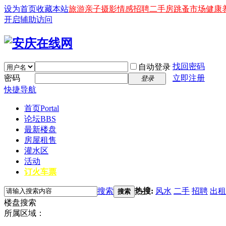
设为首页
收藏本站
旅游
亲子
摄影
情感
招聘
二手房
跳蚤市场
健康
开启辅助访问
找回密码
自动登录
密码
立即注册
登录
快捷导航
首页
Portal
论坛
BBS
最新楼盘
房屋租售
灌水区
活动
订火车票
搜索
热搜:
风水
二手
招聘
出租
搜索
楼盘搜索
所属区域：