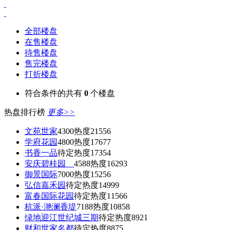
全部楼盘
在售楼盘
待售楼盘
售完楼盘
打折楼盘
符合条件的共有
0
个楼盘
热盘排行榜
更多>>
文苑世家
4300
热度21556
学府花园
4800
热度17677
书香一品
待定
热度17354
安庆碧桂园
4588
热度16293
御景国际
7000
热度15256
弘信嘉禾园
待定
热度14999
富春国际花园
待定
热度11566
杭派·滟澜香堤
7188
热度10858
绿地迎江世纪城三期
待定
热度8921
财和世家名都
待定
热度8875