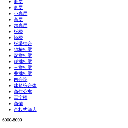
低层
多层
小高层
高层
超高层
板楼
塔楼
板塔结合
独栋别墅
双拼别墅
联排别墅
三拼别墅
叠排别墅
四合院
建筑综合体
商住公寓
写字楼
商铺
产权式酒店
6000-8000