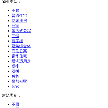
物业类型：
不限
普通住宅
花园洋房
公寓
酒店式公寓
商铺
写字楼
建筑综合体
商住公寓
豪华住宅
经济适用房
联排
双拼
独栋
叠加别墅
其它
建筑类别：
不限