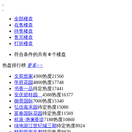
全部楼盘
在售楼盘
待售楼盘
售完楼盘
打折楼盘
符合条件的共有
0
个楼盘
热盘排行榜
更多>>
文苑世家
4300
热度21560
学府花园
4800
热度17748
书香一品
待定
热度17441
安庆碧桂园
4588
热度16377
御景国际
7000
热度15340
弘信嘉禾园
待定
热度15080
富春国际花园
待定
热度11569
杭派·滟澜香堤
7188
热度10860
绿地迎江世纪城三期
待定
热度8924
财和世家名都
待定
热度8879