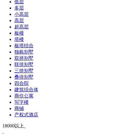
低层
多层
小高层
高层
超高层
板楼
塔楼
板塔结合
独栋别墅
双拼别墅
联排别墅
三拼别墅
叠排别墅
四合院
建筑综合体
商住公寓
写字楼
商铺
产权式酒店
18000以上