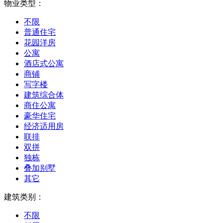
物业类型：
不限
普通住宅
花园洋房
公寓
酒店式公寓
商铺
写字楼
建筑综合体
商住公寓
豪华住宅
经济适用房
联排
双拼
独栋
叠加别墅
其它
建筑类别：
不限