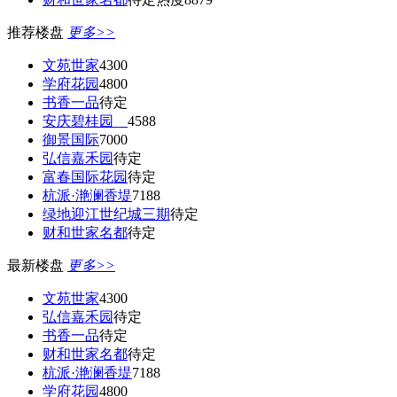
推荐楼盘
更多>>
文苑世家
4300
学府花园
4800
书香一品
待定
安庆碧桂园
4588
御景国际
7000
弘信嘉禾园
待定
富春国际花园
待定
杭派·滟澜香堤
7188
绿地迎江世纪城三期
待定
财和世家名都
待定
最新楼盘
更多>>
文苑世家
4300
弘信嘉禾园
待定
书香一品
待定
财和世家名都
待定
杭派·滟澜香堤
7188
学府花园
4800