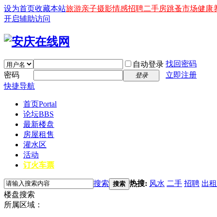
设为首页
收藏本站
旅游
亲子
摄影
情感
招聘
二手房
跳蚤市场
健康
开启辅助访问
找回密码
自动登录
密码
立即注册
登录
快捷导航
首页
Portal
论坛
BBS
最新楼盘
房屋租售
灌水区
活动
订火车票
搜索
热搜:
风水
二手
招聘
出租
搜索
楼盘搜索
所属区域：