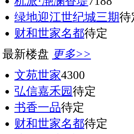
杭派·滟澜香堤
7188
绿地迎江世纪城三期
待
财和世家名都
待定
最新楼盘
更多>>
文苑世家
4300
弘信嘉禾园
待定
书香一品
待定
财和世家名都
待定