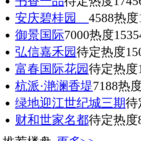
书香一品
待定
热度1745
安庆碧桂园
4588
热度1
御景国际
7000
热度1535
弘信嘉禾园
待定
热度15
富春国际花园
待定
热度1
杭派·滟澜香堤
7188
热度
绿地迎江世纪城三期
待
财和世家名都
待定
热度8