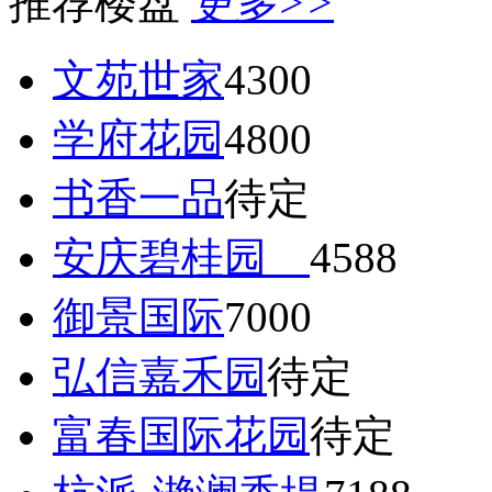
推荐楼盘
更多>>
文苑世家
4300
学府花园
4800
书香一品
待定
安庆碧桂园
4588
御景国际
7000
弘信嘉禾园
待定
富春国际花园
待定