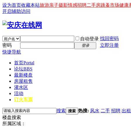
设为首页
收藏本站
旅游
亲子
摄影
情感
招聘
二手房
跳蚤市场
健康
开启辅助访问
找回密码
自动登录
密码
立即注册
登录
快捷导航
首页
Portal
论坛
BBS
最新楼盘
房屋租售
灌水区
活动
订火车票
搜索
热搜:
风水
二手
招聘
出租
搜索
楼盘搜索
所属区域：