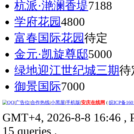
杭派·滟澜香堤
7188
学府花园
4800
富春国际花园
待定
金元·凯旋尊邸
5000
绿地迎江世纪城三期
待
御景国际
7000
|
广告位
|
合作热线
|
小黑屋
|
手机版
|
安庆在线网
(
皖ICP备160
GMT+4, 2026-8-8 16:46
, 
15 queries .