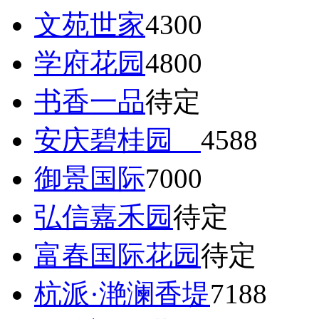
文苑世家
4300
学府花园
4800
书香一品
待定
安庆碧桂园
4588
御景国际
7000
弘信嘉禾园
待定
富春国际花园
待定
杭派·滟澜香堤
7188