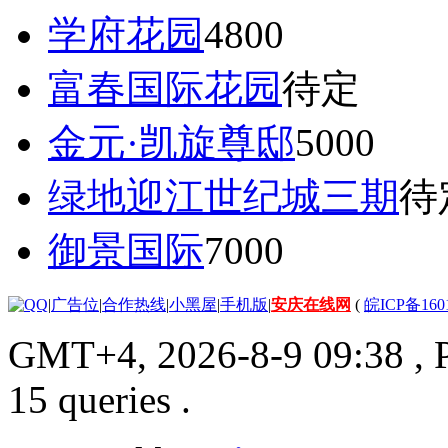
学府花园
4800
富春国际花园
待定
金元·凯旋尊邸
5000
绿地迎江世纪城三期
待
御景国际
7000
|
广告位
|
合作热线
|
小黑屋
|
手机版
|
安庆在线网
(
皖ICP备160
GMT+4, 2026-8-9 09:38
, 
15 queries .