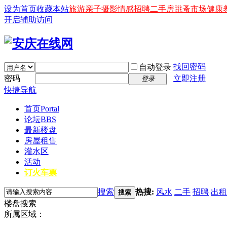
设为首页
收藏本站
旅游
亲子
摄影
情感
招聘
二手房
跳蚤市场
健康
开启辅助访问
找回密码
自动登录
密码
立即注册
登录
快捷导航
首页
Portal
论坛
BBS
最新楼盘
房屋租售
灌水区
活动
订火车票
搜索
热搜:
风水
二手
招聘
出租
搜索
楼盘搜索
所属区域：