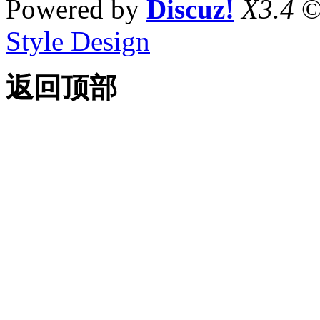
Powered by
Discuz!
X3.4
©
Style Design
返回顶部