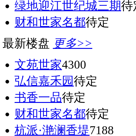
绿地迎江世纪城三期
待
财和世家名都
待定
最新楼盘
更多>>
文苑世家
4300
弘信嘉禾园
待定
书香一品
待定
财和世家名都
待定
杭派·滟澜香堤
7188