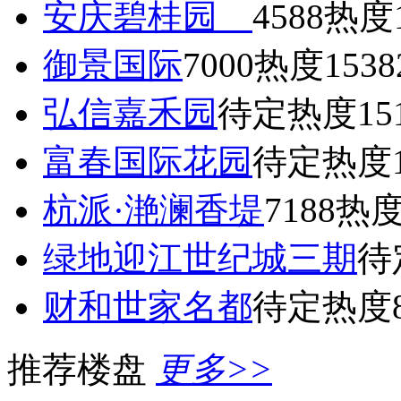
安庆碧桂园
4588
热度1
御景国际
7000
热度1538
弘信嘉禾园
待定
热度15
富春国际花园
待定
热度1
杭派·滟澜香堤
7188
热度
绿地迎江世纪城三期
待
财和世家名都
待定
热度8
推荐楼盘
更多>>