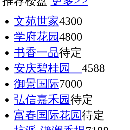
推荐楼盘
更多>>
文苑世家
4300
学府花园
4800
书香一品
待定
安庆碧桂园
4588
御景国际
7000
弘信嘉禾园
待定
富春国际花园
待定