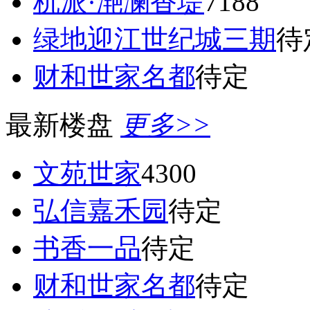
杭派·滟澜香堤
7188
绿地迎江世纪城三期
待
财和世家名都
待定
最新楼盘
更多>>
文苑世家
4300
弘信嘉禾园
待定
书香一品
待定
财和世家名都
待定