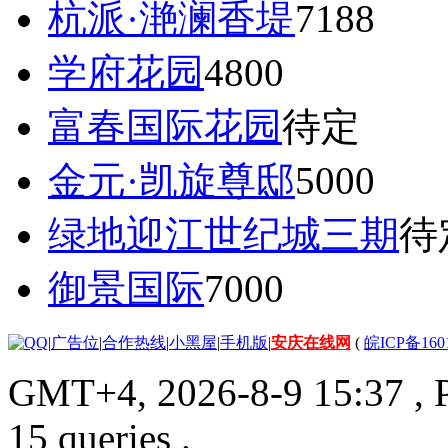
杭派·滟澜香堤
7188
学府花园
4800
富春国际花园
待定
金元·凯旋尊邸
5000
绿地迎江世纪城三期
待
御景国际
7000
|
广告位
|
合作热线
|
小黑屋
|
手机版
|
安庆在线网
(
皖ICP备160
GMT+4, 2026-8-9 15:37
, 
15 queries .