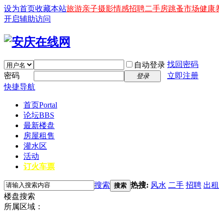
设为首页
收藏本站
旅游
亲子
摄影
情感
招聘
二手房
跳蚤市场
健康
开启辅助访问
找回密码
自动登录
密码
立即注册
登录
快捷导航
首页
Portal
论坛
BBS
最新楼盘
房屋租售
灌水区
活动
订火车票
搜索
热搜:
风水
二手
招聘
出租
搜索
楼盘搜索
所属区域：