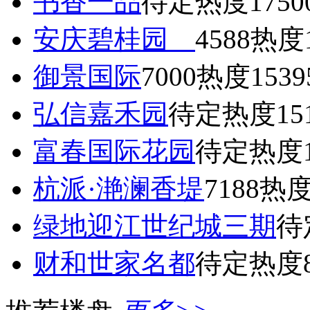
书香一品
待定
热度1750
安庆碧桂园
4588
热度1
御景国际
7000
热度1539
弘信嘉禾园
待定
热度15
富春国际花园
待定
热度1
杭派·滟澜香堤
7188
热度
绿地迎江世纪城三期
待
财和世家名都
待定
热度8